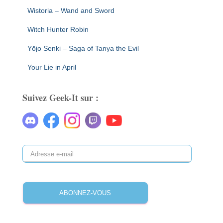
Wistoria – Wand and Sword
Witch Hunter Robin
Yōjo Senki – Saga of Tanya the Evil
Your Lie in April
Suivez Geek-It sur :
A
d
r
e
ABONNEZ-VOUS
s
s
e