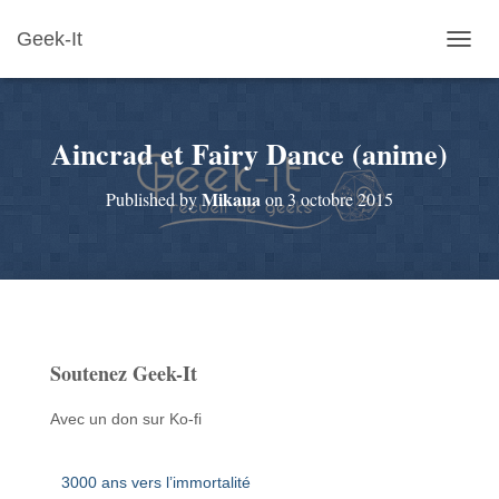
Geek-It
O
U
V
R
Aincrad et Fairy Dance (anime)
I
R
/
Mikaua
Published by
on
3 octobre 2015
F
E
R
M
E
R
L
A
Soutenez Geek-It
N
A
V
Avec un don sur Ko-fi
I
G
A
3000 ans vers l’immortalité