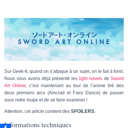
e
-
m
a
i
l
Sur Geek-It, quand on s’attaque à un sujet, on le fait à fond.
Nous vous avons déjà présenté les
light novels
de
Sword
Art Online
, c’est maintenant au tour de l’anime tiré des
deux premiers arcs (Aincrad et Fairy Dance) de passer
sous notre loupe et de se faire examiner !
Attention, cet article contient des
SPOILERS
.
Informations techniques