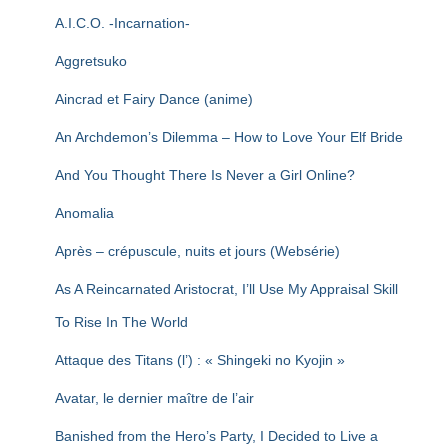
T
I
A.I.C.O. -Incarnation-
O
N
Aggretsuko
Aincrad et Fairy Dance (anime)
An Archdemon’s Dilemma – How to Love Your Elf Bride
And You Thought There Is Never a Girl Online?
Anomalia
Après – crépuscule, nuits et jours (Websérie)
As A Reincarnated Aristocrat, I’ll Use My Appraisal Skill
To Rise In The World
Attaque des Titans (l’) : « Shingeki no Kyojin »
Avatar, le dernier maître de l’air
Banished from the Hero’s Party, I Decided to Live a