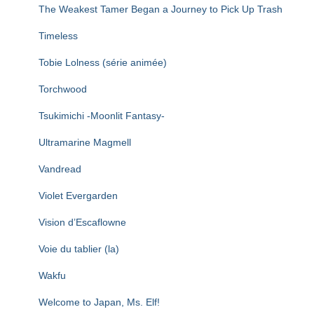
The Weakest Tamer Began a Journey to Pick Up Trash
Timeless
Tobie Lolness (série animée)
Torchwood
Tsukimichi -Moonlit Fantasy-
Ultramarine Magmell
Vandread
Violet Evergarden
Vision d’Escaflowne
Voie du tablier (la)
Wakfu
Welcome to Japan, Ms. Elf!