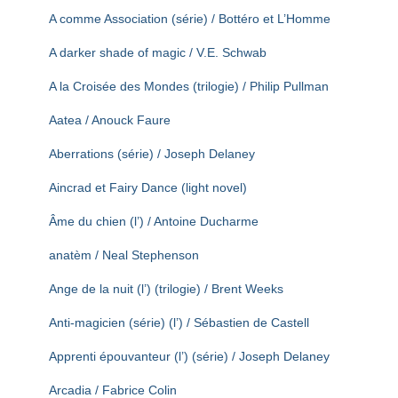
T
A comme Association (série) / Bottéro et L’Homme
I
O
A darker shade of magic / V.E. Schwab
N
A la Croisée des Mondes (trilogie) / Philip Pullman
Aatea / Anouck Faure
Aberrations (série) / Joseph Delaney
Aincrad et Fairy Dance (light novel)
Âme du chien (l’) / Antoine Ducharme
anatèm / Neal Stephenson
Ange de la nuit (l’) (trilogie) / Brent Weeks
Anti-magicien (série) (l’) / Sébastien de Castell
Apprenti épouvanteur (l’) (série) / Joseph Delaney
Arcadia / Fabrice Colin