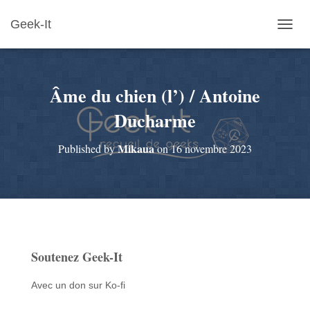
Geek-It
O
U
V
R
Âme du chien (l’) / Antoine
I
R
Ducharme
/
F
E
Mikaua
Published by
on
16 novembre 2023
R
M
E
R
L
A
N
A
Soutenez Geek-It
V
I
Avec un don sur Ko-fi
G
A