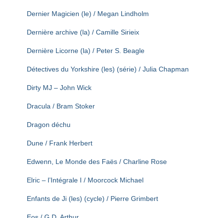
Dernier Magicien (le) / Megan Lindholm
Dernière archive (la) / Camille Sirieix
Dernière Licorne (la) / Peter S. Beagle
Détectives du Yorkshire (les) (série) / Julia Chapman
Dirty MJ – John Wick
Dracula / Bram Stoker
Dragon déchu
Dune / Frank Herbert
Edwenn, Le Monde des Faës / Charline Rose
Elric – l’Intégrale I / Moorcock Michael
Enfants de Ji (les) (cycle) / Pierre Grimbert
Eos / G.D. Arthur