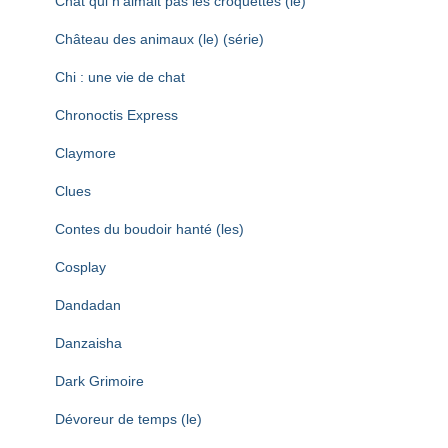
Chat qui n’aimait pas les croquettes (le)
Château des animaux (le) (série)
Chi : une vie de chat
Chronoctis Express
Claymore
Clues
Contes du boudoir hanté (les)
Cosplay
Dandadan
Danzaisha
Dark Grimoire
Dévoreur de temps (le)