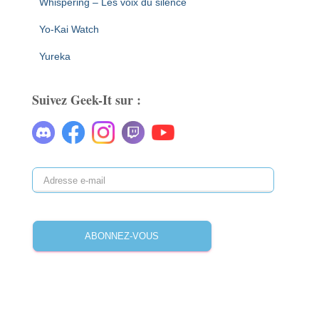
Whispering – Les voix du silence
Yo-Kai Watch
Yureka
Suivez Geek-It sur :
A
d
r
e
ABONNEZ-VOUS
s
s
e
e
-
m