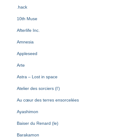
T
I
.hack
O
N
10th Muse
Afterlife Inc.
Amnesia
Appleseed
Arte
Astra – Lost in space
Atelier des sorciers (l’)
Au cœur des terres ensorcelées
Ayashimon
Baiser du Renard (le)
Barakamon