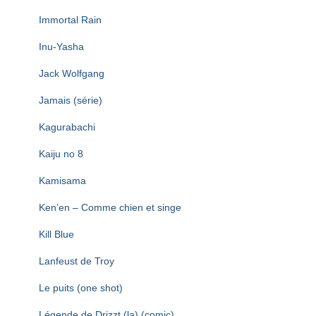
Immortal Rain
Inu-Yasha
Jack Wolfgang
Jamais (série)
Kagurabachi
Kaiju no 8
Kamisama
Ken’en – Comme chien et singe
Kill Blue
Lanfeust de Troy
Le puits (one shot)
Légende de Drizzt (la) (comic)