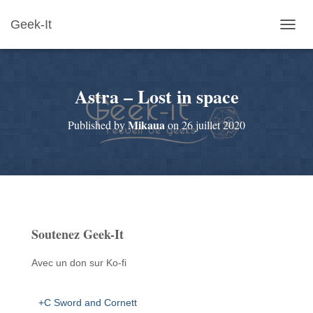
Geek-It
O
U
V
R
Astra – Lost in space
I
R
/
Mikaua
Published by
on
26 juillet 2020
F
E
R
M
E
R
L
A
Soutenez Geek-It
N
A
V
Avec un don sur Ko-fi
I
G
A
+C Sword and Cornett