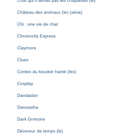
Chat qui n’aimait pas les croquettes (le)
Château des animaux (le) (série)
Chi : une vie de chat
Chronoctis Express
Claymore
Clues
Contes du boudoir hanté (les)
Cosplay
Dandadan
Danzaisha
Dark Grimoire
Dévoreur de temps (le)