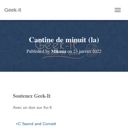
Geek-It
O
U
V
R
Cantine de minuit (la)
I
R
/
Mikaua
Published by
on
23 janvier 2022
F
E
R
M
E
R
L
A
Soutenez Geek-It
N
A
V
Avec un don sur Ko-fi
I
G
A
+C Sword and Cornett