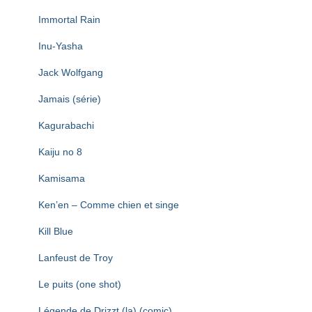
Immortal Rain
Inu-Yasha
Jack Wolfgang
Jamais (série)
Kagurabachi
Kaiju no 8
Kamisama
Ken’en – Comme chien et singe
Kill Blue
Lanfeust de Troy
Le puits (one shot)
Légende de Drizzt (la) (comic)