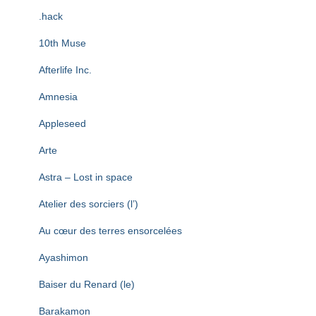
T
I
.hack
O
N
10th Muse
Afterlife Inc.
Amnesia
Appleseed
Arte
Astra – Lost in space
Atelier des sorciers (l’)
Au cœur des terres ensorcelées
Ayashimon
Baiser du Renard (le)
Barakamon