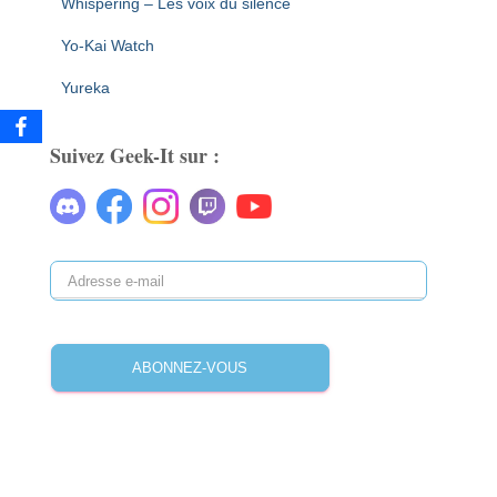
Whispering – Les voix du silence
Yo-Kai Watch
Yureka
Suivez Geek-It sur :
A
d
r
e
ABONNEZ-VOUS
s
s
e
e
-
m