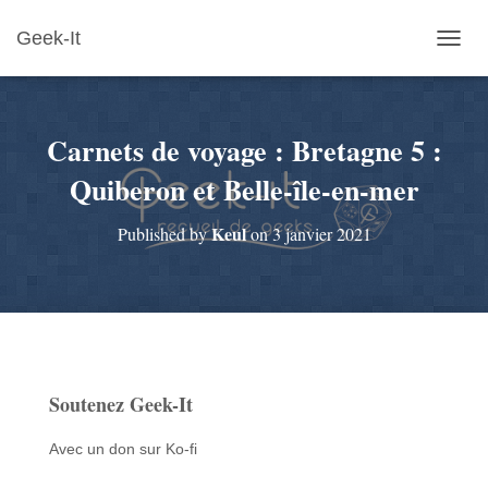
Geek-It
O
U
V
R
Carnets de voyage : Bretagne 5 :
I
R
Quiberon et Belle-île-en-mer
/
F
E
Keul
Published by
on
3 janvier 2021
R
M
E
R
L
A
N
A
Soutenez Geek-It
V
I
Avec un don sur Ko-fi
G
A