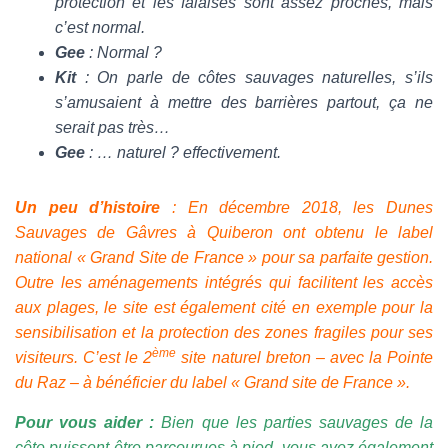
protection et les falaises sont assez proches, mais
c’est normal.
Gee
: Normal ?
Kit
: On parle de côtes sauvages naturelles, s’ils
s’amusaient à mettre des barrières partout, ça ne
serait pas très…
Gee
: … naturel ? effectivement.
Un peu d’histoire
: En décembre 2018, les Dunes
Sauvages de Gâvres à Quiberon ont obtenu le label
national « Grand Site de France » pour sa parfaite gestion.
Outre les aménagements intégrés qui facilitent les accès
aux plages, le site est également cité en exemple pour la
sensibilisation et la protection des zones fragiles pour ses
ème
visiteurs. C’est le 2
site naturel breton – avec la Pointe
du Raz – à bénéficier du label « Grand site de France ».
Pour vous aider :
Bien que les parties sauvages de la
côte puissent être parcourues à pied, vous avez également