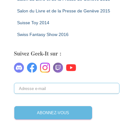
Salon du Livre et de la Presse de Genève 2015
Suisse Toy 2014
Swiss Fantasy Show 2016
Suivez Geek-It sur :
A
d
r
e
ABONNEZ-VOUS
s
s
e
e