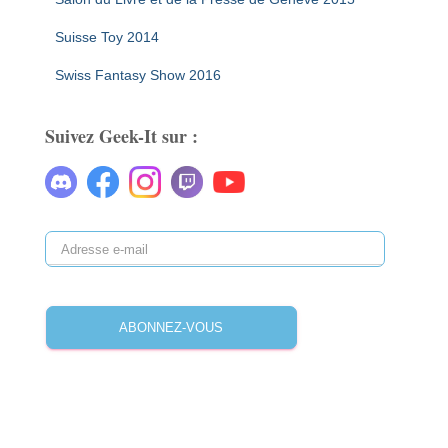
Suisse Toy 2014
Swiss Fantasy Show 2016
Suivez Geek-It sur :
A
d
r
e
ABONNEZ-VOUS
s
s
e
e
-
m