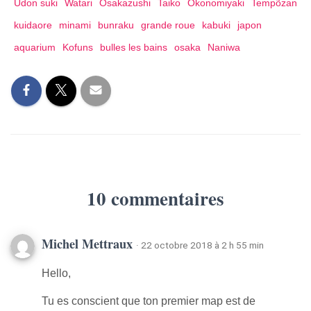
Udon suki
Watari
Osakazushi
Taiko
Okonomiyaki
Tempõzan
kuidaore
minami
bunraku
grande roue
kabuki
japon
aquarium
Kofuns
bulles les bains
osaka
Naniwa
10 commentaires
Michel Mettraux
· 22 octobre 2018 à 2 h 55 min
Hello,
Tu es conscient que ton premier map est de