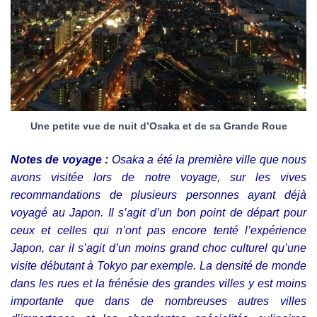
Une petite vue de nuit d’Osaka et de sa Grande Roue
Notes de voyage :
Osaka a été la première ville que nous
avons visitée lors de notre voyage, sur les vives
recommandations de plusieurs personnes ayant déjà
voyagé au Japon. Il s’agit d’un bon point de départ pour
ceux et celles qui n’ont pas encore tenté l’expérience
Japon, car il s’agit d’un moins grand choc culturel qu’une
visite débutant à Tokyo par exemple. La densité de monde
dans les rues et la frénésie des grandes villes y est moins
importante que dans de nombreuses autres villes