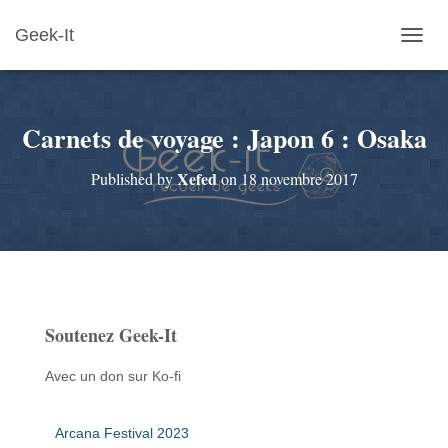
Geek-It
O
U
V
R
Carnets de voyage : Japon 6 : Osaka
I
R
/
Xefed
Published by
on
18 novembre 2017
F
E
R
M
E
R
L
A
Soutenez Geek-It
N
A
V
Avec un don sur Ko-fi
I
G
A
Arcana Festival 2023