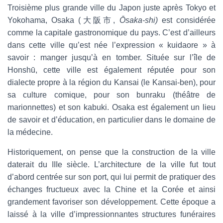
a
Troisième plus grande ville du Japon juste après Tokyo et
i
Yokohama, Osaka (大阪市,
Ōsaka-shi)
est considérée
l
comme la capitale gastronomique du pays. C’est d’ailleurs
dans cette ville qu’est née l’expression « kuidaore » à
savoir : manger jusqu’à en tomber. Située sur l’île de
Honshū, cette ville est également réputée pour son
dialecte propre à la région du Kansai (le Kansai-ben), pour
sa culture comique, pour son bunraku (théâtre de
marionnettes) et son kabuki. Osaka est également un lieu
de savoir et d’éducation, en particulier dans le domaine de
la médecine.
Historiquement, on pense que la construction de la ville
daterait du IIIe siècle. L’architecture de la ville fut tout
d’abord centrée sur son port, qui lui permit de pratiquer des
échanges fructueux avec la Chine et la Corée et ainsi
grandement favoriser son développement. Cette époque a
laissé à la ville d’impressionnantes structures funéraires