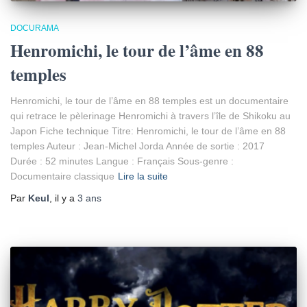
DOCURAMA
Henromichi, le tour de l’âme en 88
temples
Henromichi, le tour de l’âme en 88 temples est un documentaire
qui retrace le pèlerinage Henromichi à travers l’île de Shikoku au
Japon Fiche technique Titre: Henromichi, le tour de l’âme en 88
temples Auteur : Jean-Michel Jorda Année de sortie : 2017
Durée : 52 minutes Langue : Français Sous-genre :
Documentaire classique
Lire la suite
Par
Keul
, il y a
3 ans