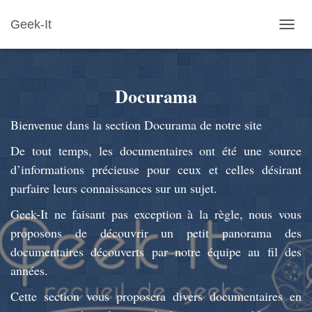
Geek-It
OUVR
LA
NAVIG
Docurama
Bienvenue dans la section Docurama de notre site
De tout temps, les documentaires ont été une source
d’informations précieuse pour ceux et celles désirant
parfaire leurs connaissances sur un sujet.
Geek-It ne faisant pas exception à la règle, nous vous
proposons de découvrir un petit panorama des
documentaires découverts par notre équipe au fil des
années.
Cette section vous proposera divers documentaires en