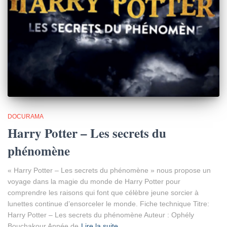
DOCURAMA
Harry Potter – Les secrets du
phénomène
« Harry Potter – Les secrets du phénomène » nous propose un
voyage dans la magie du monde de Harry Potter pour
comprendre les raisons qui font que célèbre jeune sorcier à
lunettes continue d’ensorceler le monde. Fiche technique Titre:
Harry Potter – Les secrets du phénomène Auteur : Ophély
Bouchakour Année de
Lire la suite