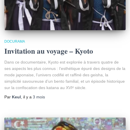
DOCURAMA
Invitation au voyage – Kyoto
Dans ce documentaire, Kyoto est explorée à travers quatre de
ses aspects les plus connus : l’esthétique épuré des designs de la
mode japonaise, l’univers codifié et raffiné des geisha, la
simplicité savoureuse d’un bento familial, et un épisode historique
sur la confiscation des katana au XVIᵉ siècle.
Par
Keul
, il y a
3 mois