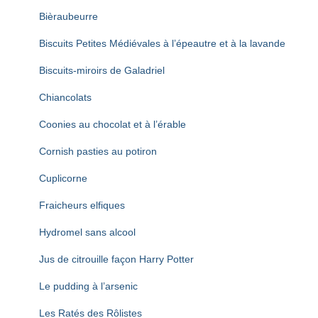
T
I
Bièraubeurre
O
N
Biscuits Petites Médiévales à l’épeautre et à la lavande
Biscuits-miroirs de Galadriel
Chiancolats
Coonies au chocolat et à l’érable
Cornish pasties au potiron
Cuplicorne
Fraicheurs elfiques
Hydromel sans alcool
Jus de citrouille façon Harry Potter
Le pudding à l’arsenic
Les Ratés des Rôlistes