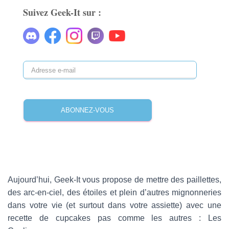
Suivez Geek-It sur :
A
d
r
e
ABONNEZ-VOUS
s
s
e
e
-
m
a
Aujourd’hui, Geek-It vous propose de mettre des paillettes,
i
des arc-en-ciel, des étoiles et plein d’autres mignonneries
l
dans votre vie (et surtout dans votre assiette) avec une
recette de cupcakes pas comme les autres : Les