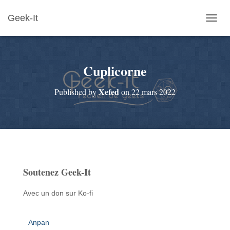
Geek-It
O
U
V
R
Cuplicorne
I
R
/
Xefed
Published by
on
22 mars 2022
F
E
R
M
E
R
L
A
Soutenez Geek-It
N
A
V
Avec un don sur Ko-fi
I
G
A
Anpan