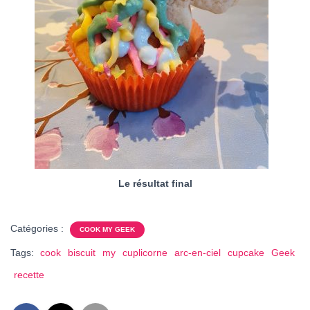
Le résultat final
Catégories :
COOK MY GEEK
Tags:
cook
biscuit
my
cuplicorne
arc-en-ciel
cupcake
Geek
recette