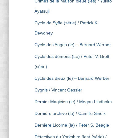
Crimes de la Maison bleue (les) / Yukito
Ayatsuji
Cycle de Syffe (série) / Patrick K.
Dewdney
Cycle des Anges (le) – Bernard Werber
Cycle des démons (Le) / Peter V. Brett
(série)
Cycle des dieux (le) – Bernard Werber
Cygnis / Vincent Gessler
Dernier Magicien (le) / Megan Lindholm
Dernière archive (la) / Camille Sirieix
Dernière Licorne (la) / Peter S. Beagle
Détectives du Yorkshire (les) (série) /