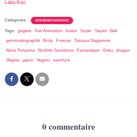
Labo.fnac
Catégories :
GEENÉMATOGRAPHIK
Tags:
gogeta
Toei Animation
fusion
Super
Sayan
Ball
genématographik
Broly
Freezer
Tatsuya Nagamine
Akira Toriyama
Norihito Sumitomo
Fantastique
Goku
dragon
Vegeta
japon
Vegeto
aventure
0 commentaire