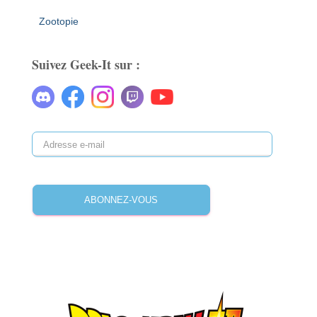
Zootopie
Suivez Geek-It sur :
A
d
r
e
ABONNEZ-VOUS
s
s
e
e
-
m
a
i