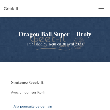
Geek-It
O
U
V
R
Dragon Ball Super – Broly
I
R
/
Keul
Published by
on
30 avril 2020
F
E
R
M
E
R
L
A
Soutenez Geek-It
N
A
V
Avec un don sur Ko-fi
I
G
A
A la poursuite de demain