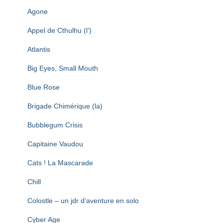
T
I
Agone
O
N
Appel de Cthulhu (l’)
Atlantis
Big Eyes, Small Mouth
Blue Rose
Brigade Chimérique (la)
Bubblegum Crisis
Capitaine Vaudou
Cats ! La Mascarade
Chill
Colostle – un jdr d’aventure en solo
Cyber Age