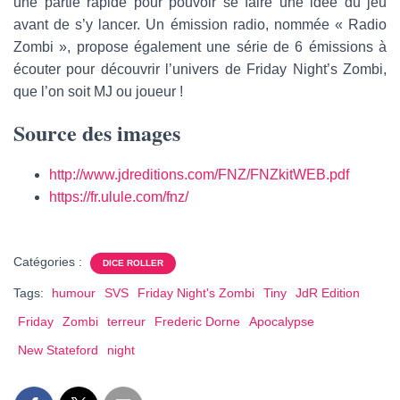
une partie rapide pour pouvoir se faire une idée du jeu
avant de s’y lancer. Un émission radio, nommée « Radio
Zombi », propose également une série de 6 émissions à
écouter pour découvrir l’univers de Friday Night’s Zombi,
que l’on soit MJ ou joueur !
Source des images
http://www.jdreditions.com/FNZ/FNZkitWEB.pdf
https://fr.ulule.com/fnz/
Catégories :
DICE ROLLER
Tags:
humour
SVS
Friday Night's Zombi
Tiny
JdR Edition
Friday
Zombi
terreur
Frederic Dorne
Apocalypse
New Stateford
night