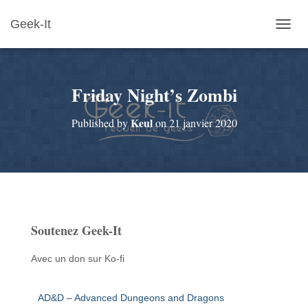
Geek-It
O
U
V
R
Friday Night’s Zombi
I
R
/
Keul
Published by
on
21 janvier 2020
F
E
R
M
E
R
L
A
Soutenez Geek-It
N
A
V
Avec un don sur Ko-fi
I
G
A
AD&D – Advanced Dungeons and Dragons