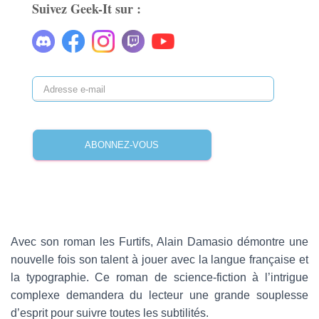
Suivez Geek-It sur :
A
d
r
e
ABONNEZ-VOUS
s
s
e
e
-
m
a
Avec son roman les Furtifs, Alain Damasio démontre une
i
nouvelle fois son talent à jouer avec la langue française et
l
la typographie. Ce roman de science-fiction à l’intrigue
complexe demandera du lecteur une grande souplesse
d’esprit pour suivre toutes les subtilités.