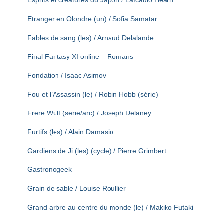
Esprits et créatures du Japon / Lafcadio Hearn
Etranger en Olondre (un) / Sofia Samatar
Fables de sang (les) / Arnaud Delalande
Final Fantasy XI online – Romans
Fondation / Isaac Asimov
Fou et l’Assassin (le) / Robin Hobb (série)
Frère Wulf (série/arc) / Joseph Delaney
Furtifs (les) / Alain Damasio
Gardiens de Ji (les) (cycle) / Pierre Grimbert
Gastronogeek
Grain de sable / Louise Roullier
Grand arbre au centre du monde (le) / Makiko Futaki