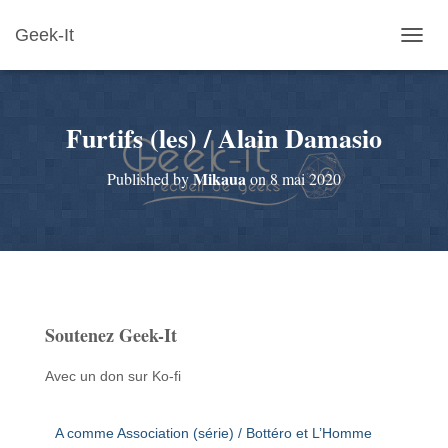
Geek-It
O
U
V
R
Furtifs (les) / Alain Damasio
I
R
/
Mikaua
Published by
on
8 mai 2020
F
E
R
M
E
R
L
A
Soutenez Geek-It
N
A
V
Avec un don sur Ko-fi
I
G
A
A comme Association (série) / Bottéro et L’Homme