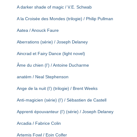
T
I
A darker shade of magic / V.E. Schwab
O
N
A la Croisée des Mondes (trilogie) / Philip Pullman
Aatea / Anouck Faure
Aberrations (série) / Joseph Delaney
Aincrad et Fairy Dance (light novel)
Âme du chien (l’) / Antoine Ducharme
anatèm / Neal Stephenson
Ange de la nuit (l’) (trilogie) / Brent Weeks
Anti-magicien (série) (l’) / Sébastien de Castell
Apprenti épouvanteur (l’) (série) / Joseph Delaney
Arcadia / Fabrice Colin
Artemis Fowl / Eoin Colfer