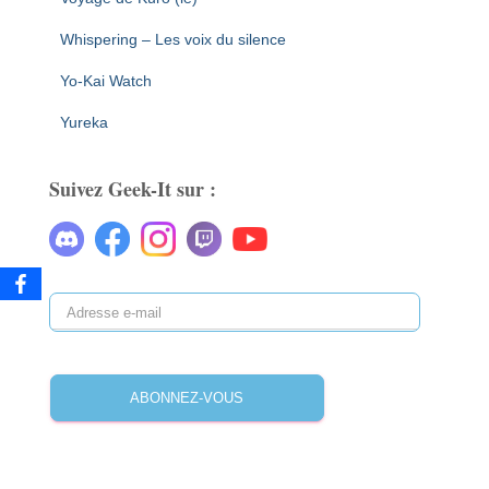
Whispering – Les voix du silence
Yo-Kai Watch
Yureka
Suivez Geek-It sur :
A
d
r
e
ABONNEZ-VOUS
s
s
e
e