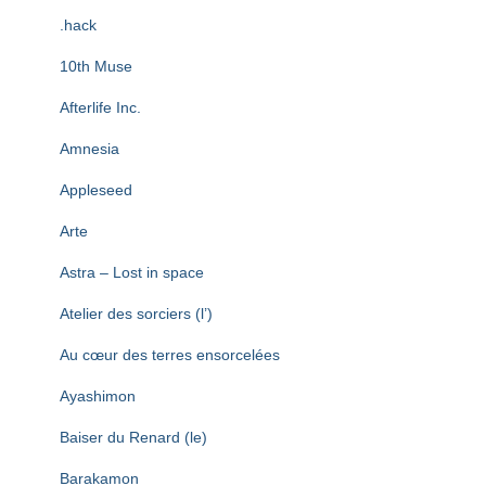
T
I
.hack
O
N
10th Muse
Afterlife Inc.
Amnesia
Appleseed
Arte
Astra – Lost in space
Atelier des sorciers (l’)
Au cœur des terres ensorcelées
Ayashimon
Baiser du Renard (le)
Barakamon