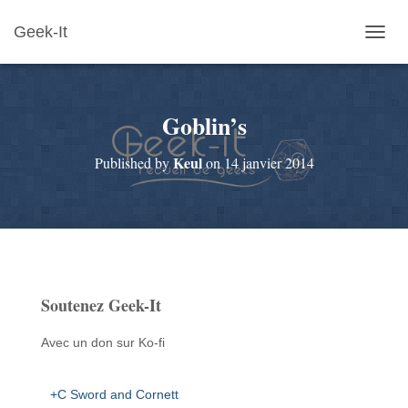
Geek-It
O
U
V
R
Goblin’s
I
R
/
Keul
Published by
on
14 janvier 2014
F
E
R
M
E
R
L
A
Soutenez Geek-It
N
A
V
Avec un don sur Ko-fi
I
G
A
+C Sword and Cornett