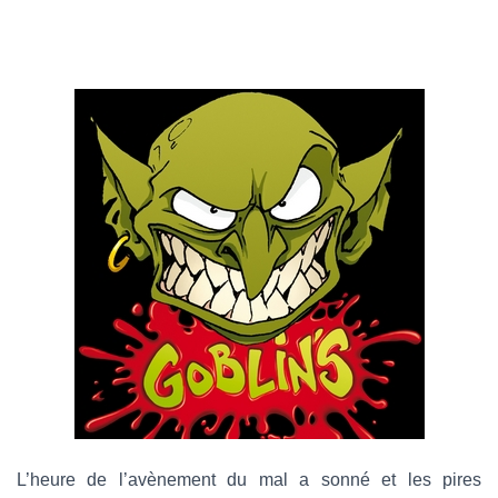
-
m
a
i
l
L’heure de l’avènement du mal a sonné et les pires