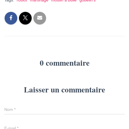
Tags:
roulot
martinage
moulin à bulle
gobelin's
0 commentaire
Laisser un commentaire
Nom
*
E-mail
*