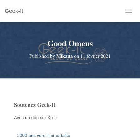
Geek-It
O
U
V
R
Good Omens
I
R
/
Mikaua
Published by
on
11 février 2021
F
E
R
M
E
R
L
A
Soutenez Geek-It
N
A
V
Avec un don sur Ko-fi
I
G
A
3000 ans vers l’immortalité