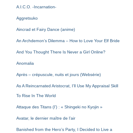
T
I
A.I.C.O. -Incarnation-
O
N
Aggretsuko
Aincrad et Fairy Dance (anime)
An Archdemon’s Dilemma – How to Love Your Elf Bride
And You Thought There Is Never a Girl Online?
Anomalia
Après – crépuscule, nuits et jours (Websérie)
As A Reincarnated Aristocrat, I’ll Use My Appraisal Skill
To Rise In The World
Attaque des Titans (l’) : « Shingeki no Kyojin »
Avatar, le dernier maître de l’air
Banished from the Hero’s Party, I Decided to Live a