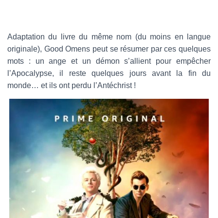
e
-
m
a
Adaptation du livre du même nom (du moins en langue
i
originale), Good Omens peut se résumer par ces quelques
l
mots : un ange et un démon s’allient pour empêcher
l’Apocalypse, il reste quelques jours avant la fin du
monde… et ils ont perdu l’Antéchrist !