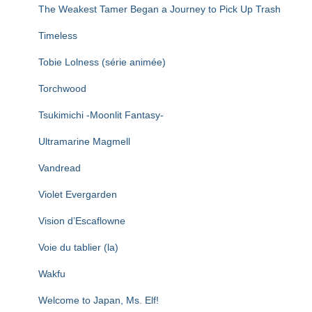
The Weakest Tamer Began a Journey to Pick Up Trash
Timeless
Tobie Lolness (série animée)
Torchwood
Tsukimichi -Moonlit Fantasy-
Ultramarine Magmell
Vandread
Violet Evergarden
Vision d’Escaflowne
Voie du tablier (la)
Wakfu
Welcome to Japan, Ms. Elf!