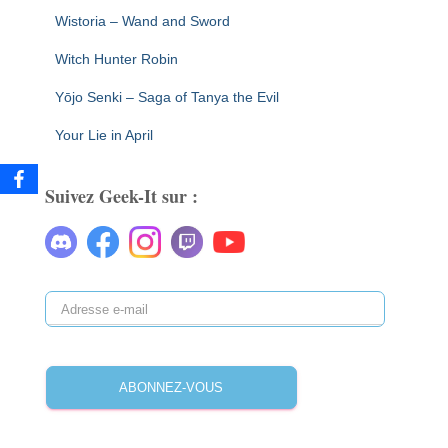
Wistoria – Wand and Sword
Witch Hunter Robin
Yōjo Senki – Saga of Tanya the Evil
Your Lie in April
Suivez Geek-It sur :
A
d
r
e
ABONNEZ-VOUS
s
s
e