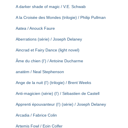
T
I
A darker shade of magic / V.E. Schwab
O
N
A la Croisée des Mondes (trilogie) / Philip Pullman
Aatea / Anouck Faure
Aberrations (série) / Joseph Delaney
Aincrad et Fairy Dance (light novel)
Âme du chien (l’) / Antoine Ducharme
anatèm / Neal Stephenson
Ange de la nuit (l’) (trilogie) / Brent Weeks
Anti-magicien (série) (l’) / Sébastien de Castell
Apprenti épouvanteur (l’) (série) / Joseph Delaney
Arcadia / Fabrice Colin
Artemis Fowl / Eoin Colfer