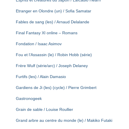
Esprits et créatures du Japon / Lafcadio Hearn
Etranger en Olondre (un) / Sofia Samatar
Fables de sang (les) / Arnaud Delalande
Final Fantasy XI online – Romans
Fondation / Isaac Asimov
Fou et l’Assassin (le) / Robin Hobb (série)
Frère Wulf (série/arc) / Joseph Delaney
Furtifs (les) / Alain Damasio
Gardiens de Ji (les) (cycle) / Pierre Grimbert
Gastronogeek
Grain de sable / Louise Roullier
Grand arbre au centre du monde (le) / Makiko Futaki