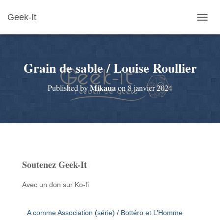
Geek-It
O
U
V
R
Grain de sable / Louise Roullier
I
R
/
Mikaua
Published by
on
8 janvier 2024
F
E
R
M
E
R
L
A
Soutenez Geek-It
N
A
V
Avec un don sur Ko-fi
I
G
A
A comme Association (série) / Bottéro et L’Homme