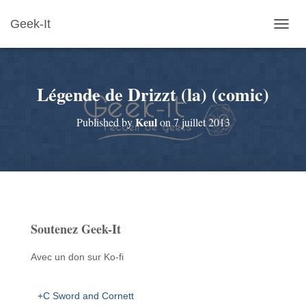
Geek-It
O
U
V
R
Légende de Drizzt (la) (comic)
I
R
/
Keul
Published by
on
7 juillet 2013
F
E
R
M
E
R
L
A
Soutenez Geek-It
N
A
V
Avec un don sur Ko-fi
I
G
A
+C Sword and Cornett