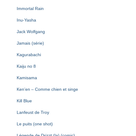
Immortal Rain
Inu-Yasha
Jack Wolfgang
Jamais (série)
Kagurabachi
Kaiju no 8
Kamisama
Ken’en – Comme chien et singe
Kill Blue
Lanfeust de Troy
Le puits (one shot)
Légende de Drizzt (la) (comic)