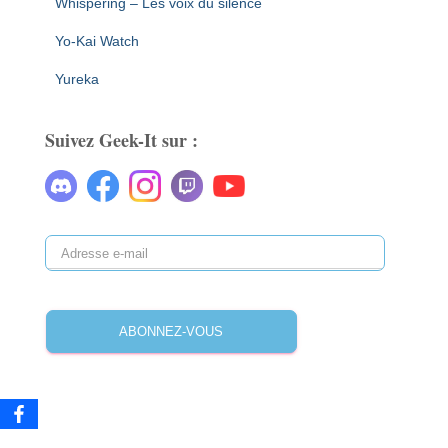
Whispering – Les voix du silence
Yo-Kai Watch
Yureka
Suivez Geek-It sur :
A
d
r
e
ABONNEZ-VOUS
s
s
e
e
-
m