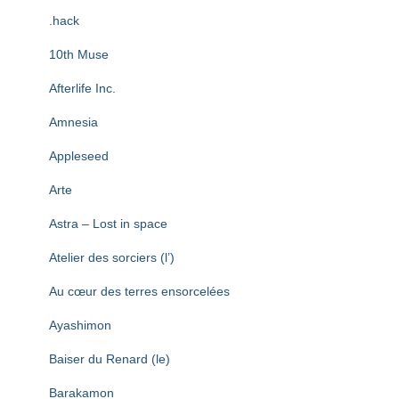
T
I
.hack
O
N
10th Muse
Afterlife Inc.
Amnesia
Appleseed
Arte
Astra – Lost in space
Atelier des sorciers (l’)
Au cœur des terres ensorcelées
Ayashimon
Baiser du Renard (le)
Barakamon