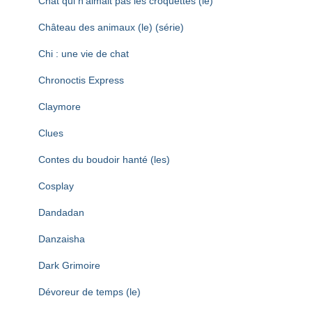
Chat qui n’aimait pas les croquettes (le)
Château des animaux (le) (série)
Chi : une vie de chat
Chronoctis Express
Claymore
Clues
Contes du boudoir hanté (les)
Cosplay
Dandadan
Danzaisha
Dark Grimoire
Dévoreur de temps (le)