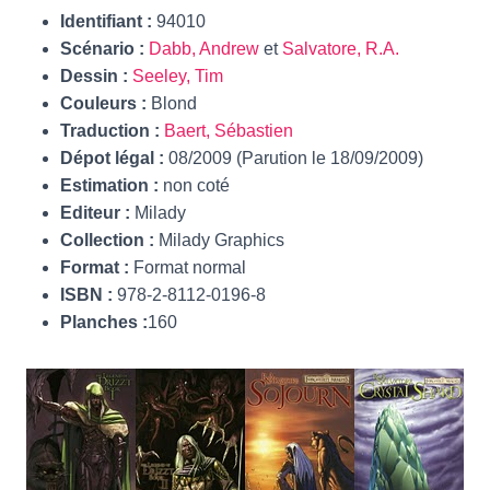
Identifiant :
94010
Scénario :
Dabb, Andrew
et
Salvatore, R.A.
Dessin
:
Seeley, Tim
Couleurs :
Blond
Traduction :
Baert, Sébastien
Dépot légal :
08/2009 (Parution le 18/09/2009)
Estimation :
non coté
Editeur :
Milady
Collection :
Milady Graphics
Format :
Format normal
ISBN :
978-2-8112-0196-8
Planches :
160