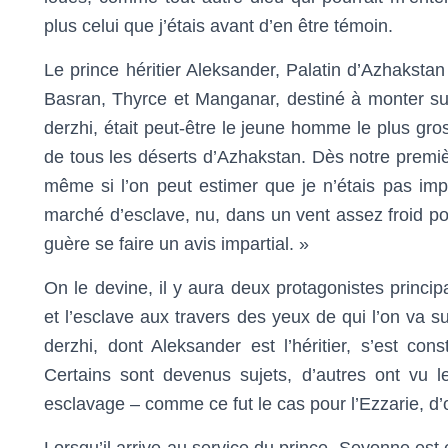
plus celui que j’étais avant d’en être témoin.
Le prince héritier Aleksander, Palatin d’Azhakstan
Basran, Thyrce et Manganar, destiné à monter sur
derzhi, était peut-être le jeune homme le plus gros
de tous les déserts d’Azhakstan. Dès notre premièr
même si l’on peut estimer que je n’étais pas impar
marché d’esclave, nu, dans un vent assez froid po
guère se faire un avis impartial. »
On le devine, il y aura deux protagonistes princip
et l’esclave aux travers des yeux de qui l’on va s
derzhi, dont Aleksander est l’héritier, s’est con
Certains sont devenus sujets, d’autres ont vu l
esclavage – comme ce fut le cas pour l’Ezzarie, d’
Lorsqu’il arrive au service du prince, Seyonne est 