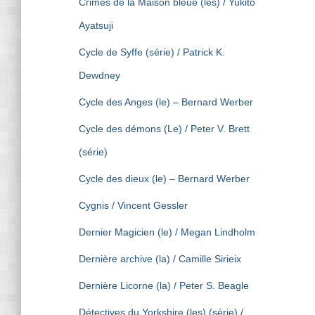
Crimes de la Maison bleue (les) / Yukito
Ayatsuji
Cycle de Syffe (série) / Patrick K.
Dewdney
Cycle des Anges (le) – Bernard Werber
Cycle des démons (Le) / Peter V. Brett
(série)
Cycle des dieux (le) – Bernard Werber
Cygnis / Vincent Gessler
Dernier Magicien (le) / Megan Lindholm
Dernière archive (la) / Camille Sirieix
Dernière Licorne (la) / Peter S. Beagle
Détectives du Yorkshire (les) (série) /