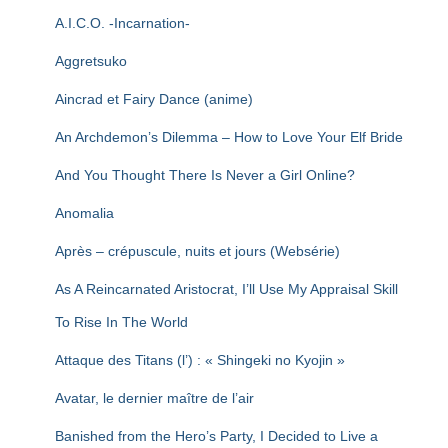
T
I
A.I.C.O. -Incarnation-
O
N
Aggretsuko
Aincrad et Fairy Dance (anime)
An Archdemon’s Dilemma – How to Love Your Elf Bride
And You Thought There Is Never a Girl Online?
Anomalia
Après – crépuscule, nuits et jours (Websérie)
As A Reincarnated Aristocrat, I’ll Use My Appraisal Skill
To Rise In The World
Attaque des Titans (l’) : « Shingeki no Kyojin »
Avatar, le dernier maître de l’air
Banished from the Hero’s Party, I Decided to Live a