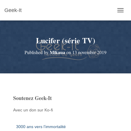
Geek-It
O
U
V
R
Lucifer (série TV)
I
R
/
Mikaua
Published by
on
13 novembre 2019
F
E
R
M
E
R
L
A
Soutenez Geek-It
N
A
V
Avec un don sur Ko-fi
I
G
A
3000 ans vers l’immortalité