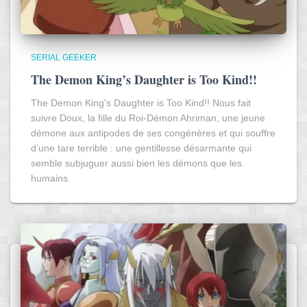
SERIAL GEEKER
The Demon King’s Daughter is Too Kind!!
The Demon King's Daughter is Too Kind!! Nous fait
suivre Doux, la fille du Roi-Démon Ahriman, une jeune
démone aux antipodes de ses congénères et qui souffre
d’une tare terrible : une gentillesse désarmante qui
semble subjuguer aussi bien les démons que les
humains.