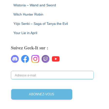
Wistoria – Wand and Sword
Witch Hunter Robin
Yōjo Senki – Saga of Tanya the Evil
Your Lie in April
Suivez Geek-It sur :
A
d
r
e
ABONNEZ-VOUS
s
s
e