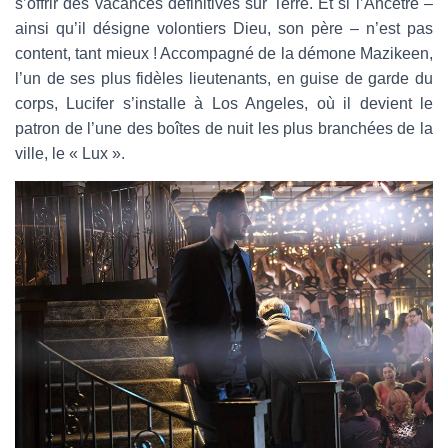
s’offrir des vacances définitives sur Terre. Et si l’Ancêtre –
ainsi qu’il désigne volontiers Dieu, son père – n’est pas
content, tant mieux ! Accompagné de la démone Mazikeen,
l’un de ses plus fidèles lieutenants, en guise de garde du
corps, Lucifer s’installe à Los Angeles, où il devient le
patron de l’une des boîtes de nuit les plus branchées de la
ville, le « Lux ».