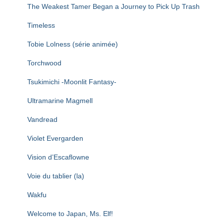
The Weakest Tamer Began a Journey to Pick Up Trash
Timeless
Tobie Lolness (série animée)
Torchwood
Tsukimichi -Moonlit Fantasy-
Ultramarine Magmell
Vandread
Violet Evergarden
Vision d’Escaflowne
Voie du tablier (la)
Wakfu
Welcome to Japan, Ms. Elf!