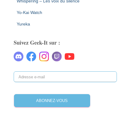
Whispering – Les voix du silence
Yo-Kai Watch
Yureka
Suivez Geek-It sur :
A
d
r
e
ABONNEZ-VOUS
s
s
e
e
-
m