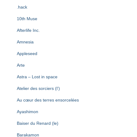
T
I
.hack
O
N
10th Muse
Afterlife Inc.
Amnesia
Appleseed
Arte
Astra – Lost in space
Atelier des sorciers (l’)
Au cœur des terres ensorcelées
Ayashimon
Baiser du Renard (le)
Barakamon