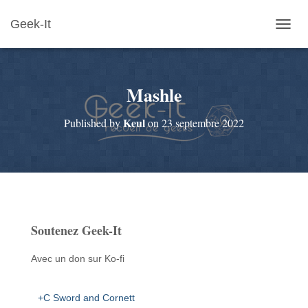
Geek-It
O
U
V
R
Mashle
I
R
/
Keul
Published by
on
23 septembre 2022
F
E
R
M
E
R
L
A
Soutenez Geek-It
N
A
V
Avec un don sur Ko-fi
I
G
A
+C Sword and Cornett