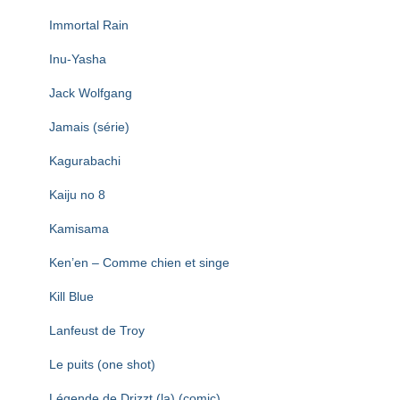
Immortal Rain
Inu-Yasha
Jack Wolfgang
Jamais (série)
Kagurabachi
Kaiju no 8
Kamisama
Ken’en – Comme chien et singe
Kill Blue
Lanfeust de Troy
Le puits (one shot)
Légende de Drizzt (la) (comic)