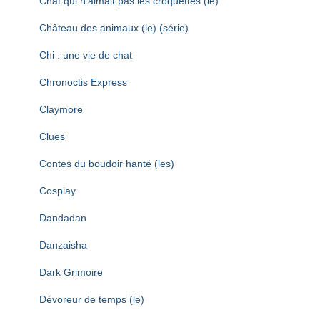
Chat qui n’aimait pas les croquettes (le)
Château des animaux (le) (série)
Chi : une vie de chat
Chronoctis Express
Claymore
Clues
Contes du boudoir hanté (les)
Cosplay
Dandadan
Danzaisha
Dark Grimoire
Dévoreur de temps (le)