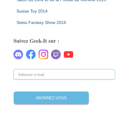
Suisse Toy 2014
Swiss Fantasy Show 2016
Suivez Geek-It sur :
A
d
r
e
ABONNEZ-VOUS
s
s
e
e
-
m