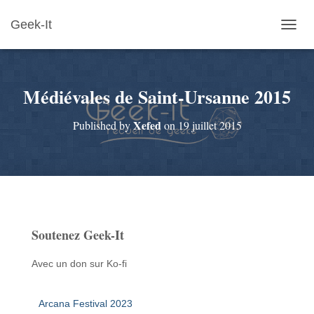
Geek-It
O
U
V
R
Médiévales de Saint-Ursanne 2015
I
R
/
Xefed
Published by
on
19 juillet 2015
F
E
R
M
E
R
L
A
Soutenez Geek-It
N
A
V
Avec un don sur Ko-fi
I
G
A
Arcana Festival 2023