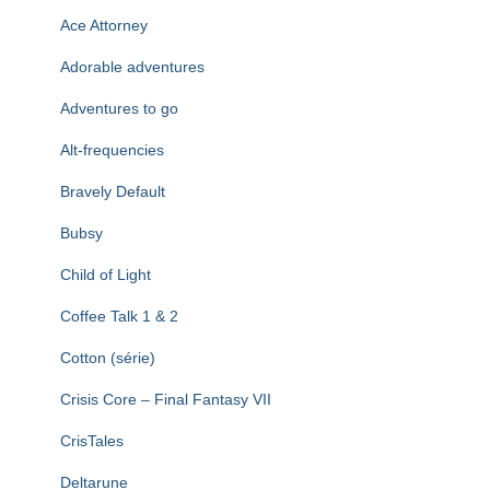
T
I
Ace Attorney
O
N
Adorable adventures
Adventures to go
Alt-frequencies
Bravely Default
Bubsy
Child of Light
Coffee Talk 1 & 2
Cotton (série)
Crisis Core – Final Fantasy VII
CrisTales
Deltarune