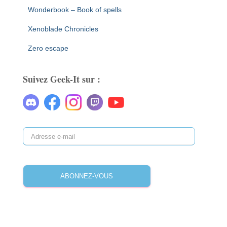
Wonderbook – Book of spells
Xenoblade Chronicles
Zero escape
Suivez Geek-It sur :
A
d
r
e
ABONNEZ-VOUS
s
s
e
e
-