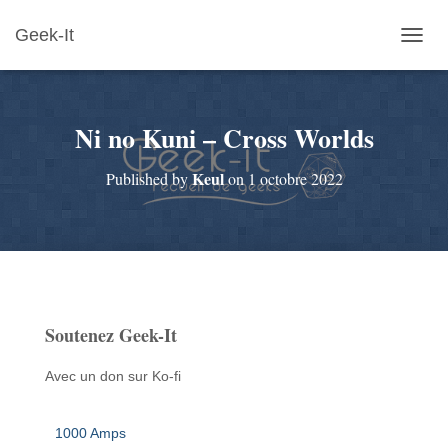
Geek-It
O
U
V
R
Ni no Kuni – Cross Worlds
I
R
/
Keul
Published by
on
1 octobre 2022
F
E
R
M
E
R
L
A
Soutenez Geek-It
N
A
V
Avec un don sur Ko-fi
I
G
A
1000 Amps