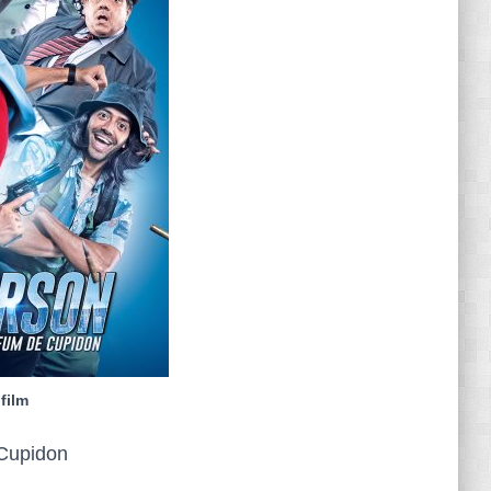
 film
 Cupidon