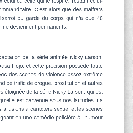
lui ou celle qui le respire. Testant celui-
 commanditaire. C’est alors que des malfrats
ésarroi du garde du corps qui n’a que 48
ier ne deviennent permanents.
aptation de la série animée Nicky Larson,
sa Hōjō, et cette précision possède toute
avec des scènes de violence assez extrême
d de trafic de drogue, prostitution et autres
s éloignée de la série Nicky Larson, qui est
qu’elle est parvenue sous nos latitudes. La
s allusions à caractère sexuel et les scènes
ngeant en une comédie policière à l’humour