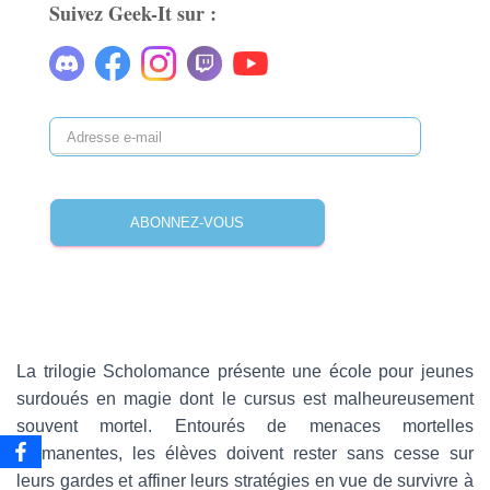
Suivez Geek-It sur :
A
d
r
e
ABONNEZ-VOUS
s
s
e
e
-
m
a
La trilogie Scholomance présente une école pour jeunes
i
surdoués en magie dont le cursus est malheureusement
l
souvent mortel. Entourés de menaces mortelles
permanentes, les élèves doivent rester sans cesse sur
leurs gardes et affiner leurs stratégies en vue de survivre à