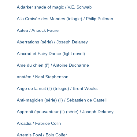
T
I
A darker shade of magic / V.E. Schwab
O
N
A la Croisée des Mondes (trilogie) / Philip Pullman
Aatea / Anouck Faure
Aberrations (série) / Joseph Delaney
Aincrad et Fairy Dance (light novel)
Âme du chien (l’) / Antoine Ducharme
anatèm / Neal Stephenson
Ange de la nuit (l’) (trilogie) / Brent Weeks
Anti-magicien (série) (l’) / Sébastien de Castell
Apprenti épouvanteur (l’) (série) / Joseph Delaney
Arcadia / Fabrice Colin
Artemis Fowl / Eoin Colfer