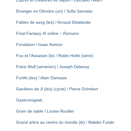
Esprits et créatures du Japon / Lafcadio Hearn
Etranger en Olondre (un) / Sofia Samatar
Fables de sang (les) / Arnaud Delalande
Final Fantasy XI online – Romans
Fondation / Isaac Asimov
Fou et l’Assassin (le) / Robin Hobb (série)
Frère Wulf (série/arc) / Joseph Delaney
Furtifs (les) / Alain Damasio
Gardiens de Ji (les) (cycle) / Pierre Grimbert
Gastronogeek
Grain de sable / Louise Roullier
Grand arbre au centre du monde (le) / Makiko Futaki