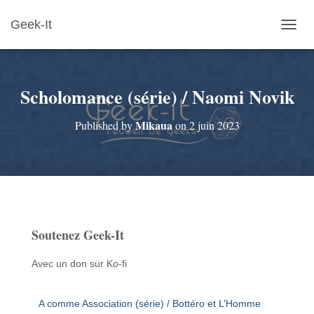
Geek-It
O
U
V
R
Scholomance (série) / Naomi Novik
I
R
/
Mikaua
Published by
on
2 juin 2023
F
E
R
M
E
R
L
A
Soutenez Geek-It
N
A
V
Avec un don sur Ko-fi
I
G
A
A comme Association (série) / Bottéro et L’Homme