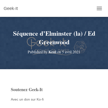
Geek-It
O
U
V
R
Séquence d’Elminster (la) / Ed
I
R
Greenwood
/
F
E
Keul
Published by
on
5 avril 2021
R
M
E
R
L
A
N
A
Soutenez Geek-It
V
I
Avec un don sur Ko-fi
G
A