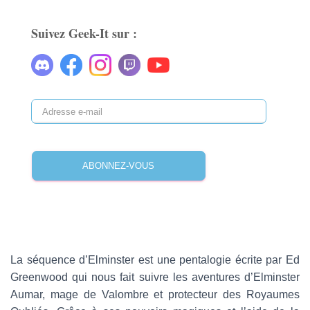
Suivez Geek-It sur :
A
d
r
e
ABONNEZ-VOUS
s
s
e
e
-
m
a
La séquence d’Elminster est une pentalogie écrite par Ed
i
Greenwood qui nous fait suivre les aventures d’Elminster
l
Aumar, mage de Valombre et protecteur des Royaumes