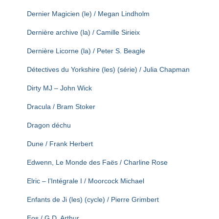
Dernier Magicien (le) / Megan Lindholm
Dernière archive (la) / Camille Sirieix
Dernière Licorne (la) / Peter S. Beagle
Détectives du Yorkshire (les) (série) / Julia Chapman
Dirty MJ – John Wick
Dracula / Bram Stoker
Dragon déchu
Dune / Frank Herbert
Edwenn, Le Monde des Faës / Charline Rose
Elric – l’Intégrale I / Moorcock Michael
Enfants de Ji (les) (cycle) / Pierre Grimbert
Eos / G.D. Arthur