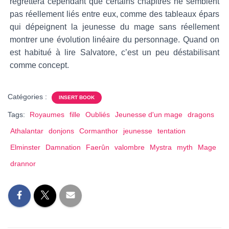
regrettera cependant que certains chapitres ne semblent
pas réellement liés entre eux, comme des tableaux épars
qui dépeignent la jeunesse du mage sans réellement
montrer une évolution linéaire du personnage. Quand on
est habitué à lire Salvatore, c’est un peu déstabilisant
comme concept.
Catégories :
INSERT BOOK
Tags:
Royaumes
fille
Oubliés
Jeunesse d'un mage
dragons
Athalantar
donjons
Cormanthor
jeunesse
tentation
Elminster
Damnation
Faerûn
valombre
Mystra
myth
Mage
drannor