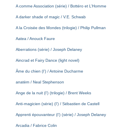
T
A comme Association (série) / Bottéro et L’Homme
I
O
A darker shade of magic / V.E. Schwab
N
A la Croisée des Mondes (trilogie) / Philip Pullman
Aatea / Anouck Faure
Aberrations (série) / Joseph Delaney
Aincrad et Fairy Dance (light novel)
Âme du chien (l’) / Antoine Ducharme
anatèm / Neal Stephenson
Ange de la nuit (l’) (trilogie) / Brent Weeks
Anti-magicien (série) (l’) / Sébastien de Castell
Apprenti épouvanteur (l’) (série) / Joseph Delaney
Arcadia / Fabrice Colin