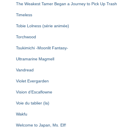
The Weakest Tamer Began a Journey to Pick Up Trash
Timeless
Tobie Lolness (série animée)
Torchwood
Tsukimichi -Moonlit Fantasy-
Ultramarine Magmell
Vandread
Violet Evergarden
Vision d’Escaflowne
Voie du tablier (la)
Wakfu
Welcome to Japan, Ms. Elf!