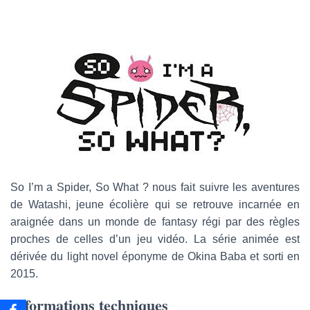
e
-
m
a
i
l
So I’m a Spider, So What ? nous fait suivre les aventures
de Watashi, jeune écolière qui se retrouve incarnée en
araignée dans un monde de fantasy régi par des règles
proches de celles d’un jeu vidéo. La série animée est
dérivée du light novel éponyme de Okina Baba et sorti en
2015.
Informations techniques