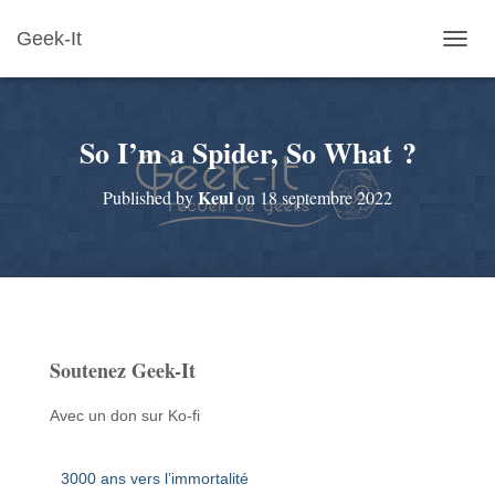
Geek-It
O
U
V
R
So I’m a Spider, So What ?
I
R
/
Keul
Published by
on
18 septembre 2022
F
E
R
M
E
R
L
A
Soutenez Geek-It
N
A
V
Avec un don sur Ko-fi
I
G
A
3000 ans vers l’immortalité