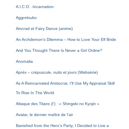
T
I
A.I.C.O. -Incarnation-
O
N
Aggretsuko
Aincrad et Fairy Dance (anime)
An Archdemon’s Dilemma – How to Love Your Elf Bride
And You Thought There Is Never a Girl Online?
Anomalia
Après – crépuscule, nuits et jours (Websérie)
As A Reincarnated Aristocrat, I’ll Use My Appraisal Skill
To Rise In The World
Attaque des Titans (l’) : « Shingeki no Kyojin »
Avatar, le dernier maître de l’air
Banished from the Hero’s Party, I Decided to Live a