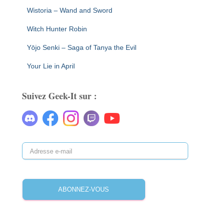
Wistoria – Wand and Sword
Witch Hunter Robin
Yōjo Senki – Saga of Tanya the Evil
Your Lie in April
Suivez Geek-It sur :
A
d
r
e
ABONNEZ-VOUS
s
s
e