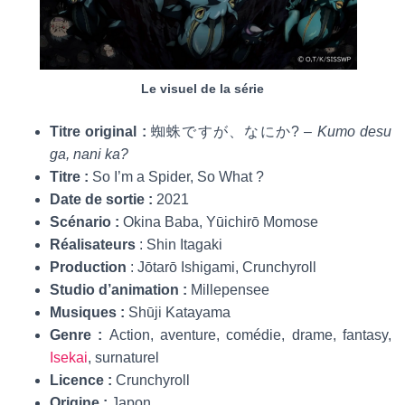
Le visuel de la série
Titre original :
蜘蛛ですが、なにか? –
Kumo desu
ga, nani ka?
Titre :
So I’m a Spider, So What ?
Date de sortie :
2021
Scénario :
Okina Baba, Yūichirō Momose
Réalisateurs
: Shin Itagaki
Production
: Jōtarō Ishigami, Crunchyroll
Studio d’animation :
Millepensee
Musiques :
Shūji Katayama
Genre :
Action, aventure, comédie, drame, fantasy,
Isekai
, surnaturel
Licence :
Crunchyroll
Origine :
Japon