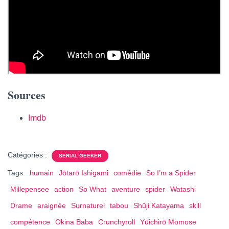
Sources
Imdb
Catégories :
SERIAL GEEKER
Tags:
humain
Jōtarō Ishigami
comédie
So I’m a Spider
Millepensee
action
So What
aventure
spider
Watashi
Drame
araignée
Surnaturel
tabou
Shūji Katayama
skill
compétence
Okina Baba
Crunchyroll
Yūichirō Momose