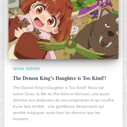
SERIAL GEEKER
The Demon King’s Daughter is Too Kind!!
The Demon King's Daughter is Too Kind!! Nous fait
suivre Doux, la fille du Roi-Démon Ahriman, une jeune
démone aux antipodes de ses congénères et qui souffre
d’une tare terrible : une gentillesse désarmante qui
semble subjuguer aussi bien les démons que les
humains.