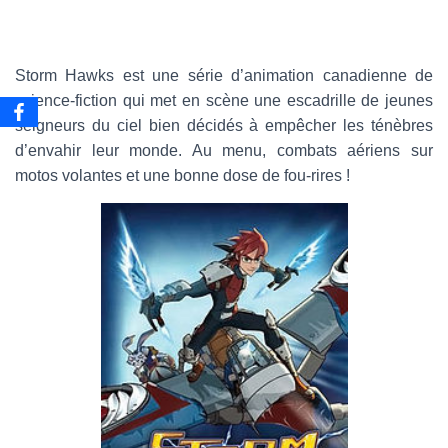
e
-
m
a
Storm Hawks est une série d’animation canadienne de
i
science-fiction qui met en scène une escadrille de jeunes
l
seigneurs du ciel bien décidés à empêcher les ténèbres
d’envahir leur monde. Au menu, combats aériens sur
motos volantes et une bonne dose de fou-rires !