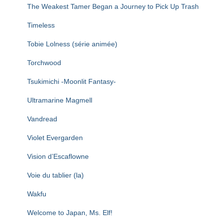
The Weakest Tamer Began a Journey to Pick Up Trash
Timeless
Tobie Lolness (série animée)
Torchwood
Tsukimichi -Moonlit Fantasy-
Ultramarine Magmell
Vandread
Violet Evergarden
Vision d’Escaflowne
Voie du tablier (la)
Wakfu
Welcome to Japan, Ms. Elf!