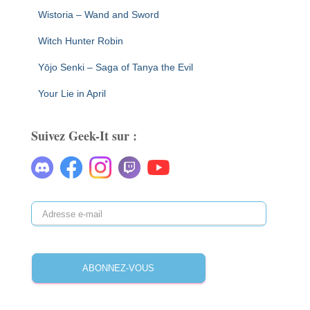
Wistoria – Wand and Sword
Witch Hunter Robin
Yōjo Senki – Saga of Tanya the Evil
Your Lie in April
Suivez Geek-It sur :
A
d
r
e
ABONNEZ-VOUS
s
s
e