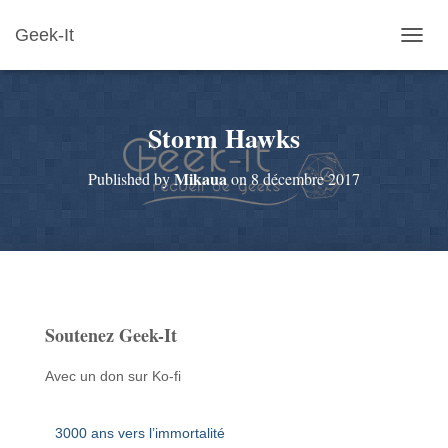
Geek-It
O
U
V
R
Storm Hawks
I
R
/
Mikaua
Published by
on
8 décembre 2017
F
E
R
M
E
R
L
A
Soutenez Geek-It
N
A
V
Avec un don sur Ko-fi
I
G
A
3000 ans vers l’immortalité