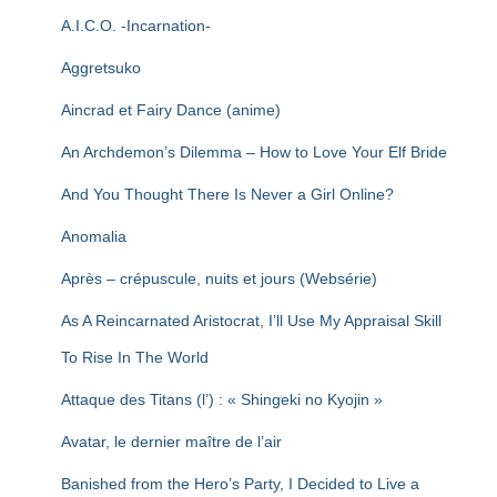
T
I
A.I.C.O. -Incarnation-
O
N
Aggretsuko
Aincrad et Fairy Dance (anime)
An Archdemon’s Dilemma – How to Love Your Elf Bride
And You Thought There Is Never a Girl Online?
Anomalia
Après – crépuscule, nuits et jours (Websérie)
As A Reincarnated Aristocrat, I’ll Use My Appraisal Skill
To Rise In The World
Attaque des Titans (l’) : « Shingeki no Kyojin »
Avatar, le dernier maître de l’air
Banished from the Hero’s Party, I Decided to Live a