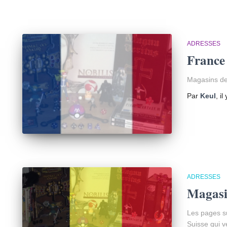
ADRESSES
France
Magasins de
Par
Keul
, il
ADRESSES
Magasi
Les pages s
Suisse qui v