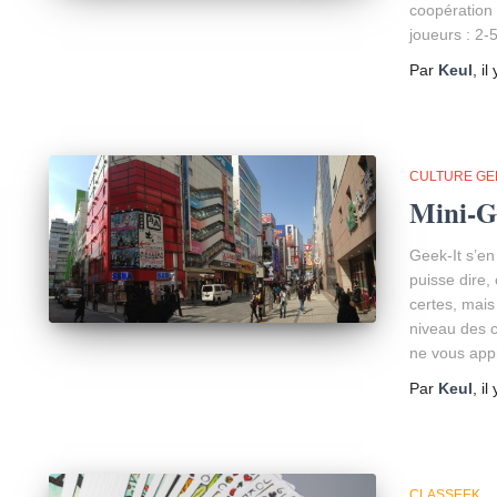
coopération
joueurs : 2-
Par
Keul
, il
CULTURE GE
Mini-G
Geek-It s’en
puisse dire,
certes, mais
niveau des 
ne vous app
Par
Keul
, il
CLASSEEK