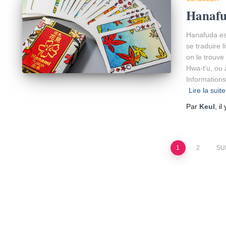
Hanaf
Hanafuda est
se traduire l
on le trouve
Hwa-t’u, ou
Informations
Lire la suite
Par
Keul
, il
1
2
SU