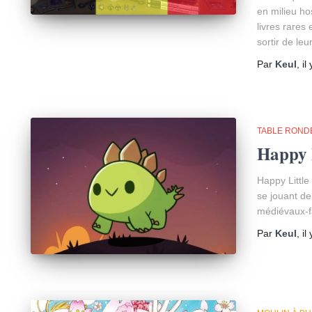
en milieu ho
livres rares
sortir de leu
Par
Keul
, il
TABLE ROND
Happy 
Happy Little
se jouant de
médiévaux-f
Par
Keul
, il