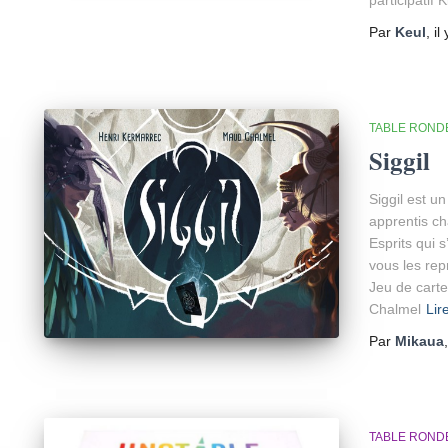
participatif 
Par
Keul
, il
TABLE ROND
Siggil
Siggil est un
apprentis ch
Esprits qui 
vous les rep
Jeu de carte
Chalmel
Lir
Par
Mikaua
TABLE ROND