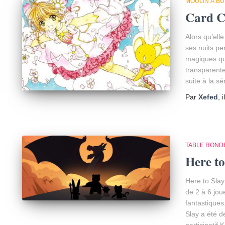
MOULIN À B
Card C
Alors qu’ell
ses nuits pe
magiques qu’
transparente
suite à la 
Par
Xefed
, 
TABLE ROND
Here to
Here to Slay
de 2 à 6 jou
fantastiques
Slay a été d