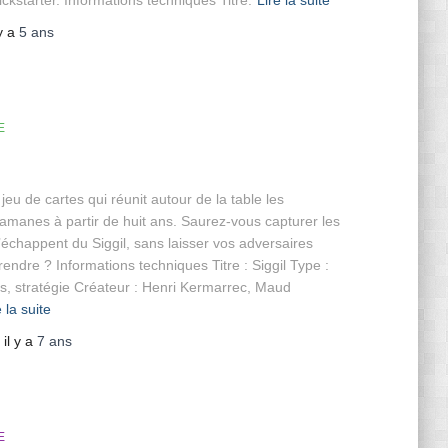
Kickstarter. Informations techniques Titre:
Lire la suite
 y a
5 ans
E
 jeu de cartes qui réunit autour de la table les
amanes à partir de huit ans. Saurez-vous capturer les
s’échappent du Siggil, sans laisser vos adversaires
rendre ? Informations techniques Titre : Siggil Type :
s, stratégie Créateur : Henri Kermarrec, Maud
e la suite
, il y a
7 ans
E