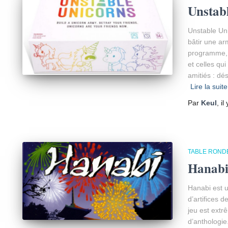
Unstab
Unstable Uni
bâtir une ar
programme, 
et celles qu
amitiés : dé
Lire la suite
Par
Keul
, il
TABLE ROND
Hanab
Hanabi est u
d’artifices d
jeu est ext
d’anthologie