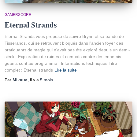
GAMERSCORE
Eternal Strands
Eternal Strands vous propose de suivre Brynn et sa bande de
Tisserands, qui se retrouvent bloqués dans l’ancien foyer des
pratiquants de magie qui n’avait pas été exploré depuis un demi-
siècle. Exploration de ruines et combats contre des ennemis
géants sont au programme ! Informations techniques Titre
complet : Eternal strands
Lire la suite
Par
Mikaua
, il y a
5 mois