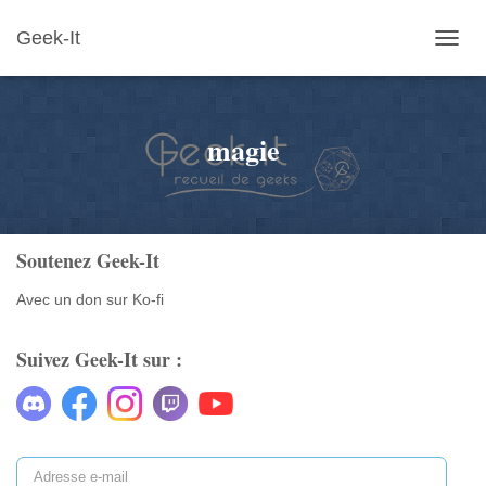
Geek-It
OUVR
LA
NAVIG
magie
Soutenez Geek-It
Avec un don sur Ko-fi
Suivez Geek-It sur :