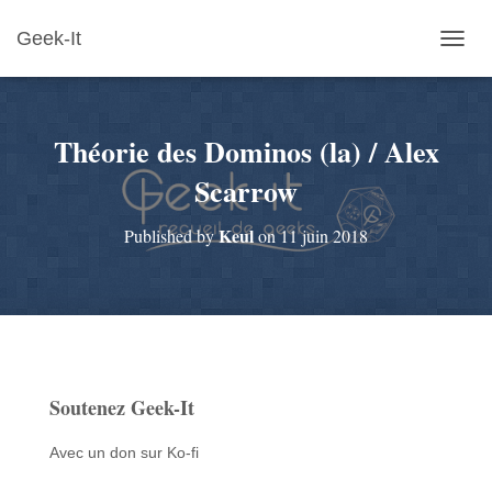
Geek-It
O
U
V
R
Théorie des Dominos (la) / Alex
I
R
Scarrow
/
F
E
Keul
Published by
on
11 juin 2018
R
M
E
R
L
A
N
A
Soutenez Geek-It
V
I
Avec un don sur Ko-fi
G
A