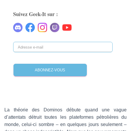
Suivez Geek-It sur :
A
d
r
e
ABONNEZ-VOUS
s
s
e
e
-
m
a
La théorie des Dominos débute quand une vague
i
d’attentats détruit toutes les plateformes pétrolières du
l
monde, celui-ci sombre – en quelques jours seulement –