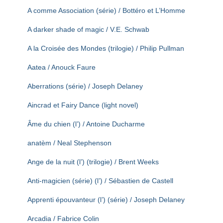
T
A comme Association (série) / Bottéro et L’Homme
I
O
A darker shade of magic / V.E. Schwab
N
A la Croisée des Mondes (trilogie) / Philip Pullman
Aatea / Anouck Faure
Aberrations (série) / Joseph Delaney
Aincrad et Fairy Dance (light novel)
Âme du chien (l’) / Antoine Ducharme
anatèm / Neal Stephenson
Ange de la nuit (l’) (trilogie) / Brent Weeks
Anti-magicien (série) (l’) / Sébastien de Castell
Apprenti épouvanteur (l’) (série) / Joseph Delaney
Arcadia / Fabrice Colin