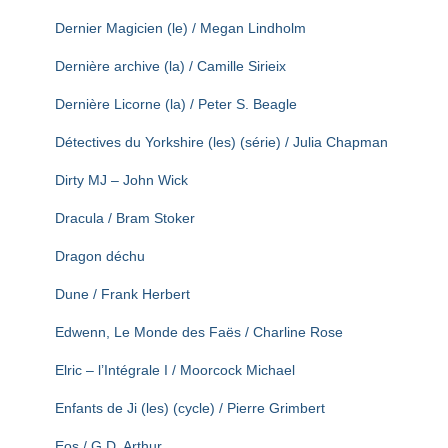
Dernier Magicien (le) / Megan Lindholm
Dernière archive (la) / Camille Sirieix
Dernière Licorne (la) / Peter S. Beagle
Détectives du Yorkshire (les) (série) / Julia Chapman
Dirty MJ – John Wick
Dracula / Bram Stoker
Dragon déchu
Dune / Frank Herbert
Edwenn, Le Monde des Faës / Charline Rose
Elric – l’Intégrale I / Moorcock Michael
Enfants de Ji (les) (cycle) / Pierre Grimbert
Eos / G.D. Arthur