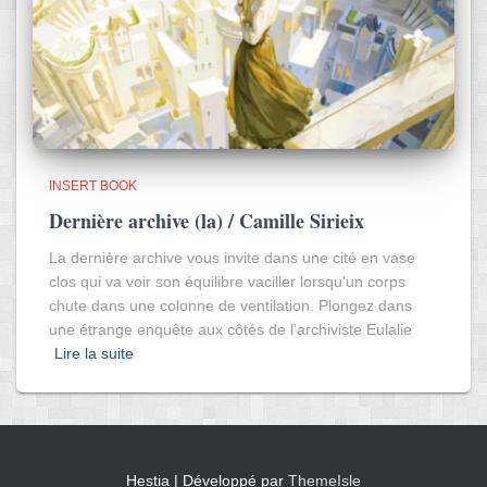
INSERT BOOK
Dernière archive (la) / Camille Sirieix
La dernière archive vous invite dans une cité en vase
clos qui va voir son équilibre vaciller lorsqu’un corps
chute dans une colonne de ventilation. Plongez dans
une étrange enquête aux côtés de l’archiviste Eulalie
Lire la suite
Hestia | Développé par
ThemeIsle