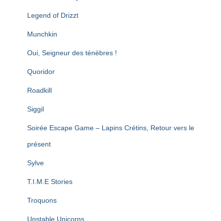
Legend of Drizzt
Munchkin
Oui, Seigneur des ténèbres !
Quoridor
Roadkill
Siggil
Soirée Escape Game – Lapins Crétins, Retour vers le
présent
Sylve
T.I.M.E Stories
Troquons
Unstable Unicorns