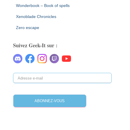
Wonderbook – Book of spells
Xenoblade Chronicles
Zero escape
Suivez Geek-It sur :
A
d
r
e
ABONNEZ-VOUS
s
s
e
e
-