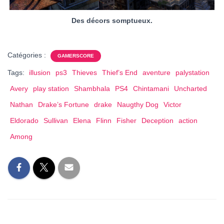
Des décors somptueux.
Catégories :
GAMERSCORE
Tags:
illusion
ps3
Thieves
Thief’s End
aventure
palystation
Avery
play station
Shambhala
PS4
Chintamani
Uncharted
Nathan
Drake’s Fortune
drake
Naugthy Dog
Victor
Eldorado
Sullivan
Elena
Flinn
Fisher
Deception
action
Among