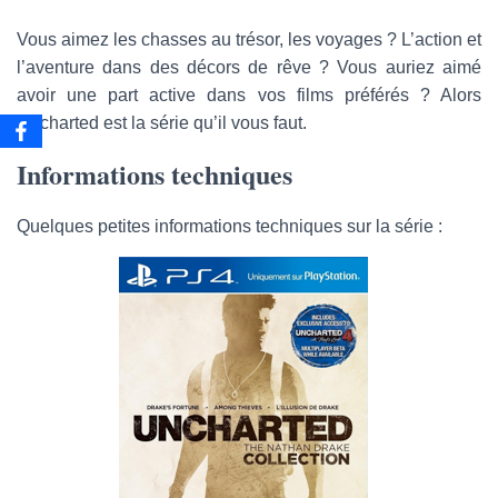
m
a
Vous aimez les chasses au trésor, les voyages ? L’action et
i
l’aventure dans des décors de rêve ? Vous auriez aimé
l
avoir une part active dans vos films préférés ? Alors
Uncharted est la série qu’il vous faut.
Informations techniques
Quelques petites informations techniques sur la série :