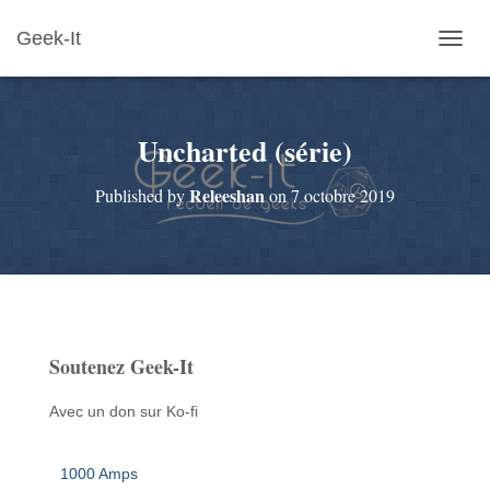
Geek-It
O
U
V
R
Uncharted (série)
I
R
/
Releeshan
Published by
on
7 octobre 2019
F
E
R
M
E
R
L
A
Soutenez Geek-It
N
A
V
Avec un don sur Ko-fi
I
G
A
1000 Amps