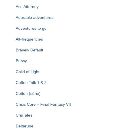
T
I
Ace Attorney
O
N
Adorable adventures
Adventures to go
Alt-frequencies
Bravely Default
Bubsy
Child of Light
Coffee Talk 1 & 2
Cotton (série)
Crisis Core – Final Fantasy VII
CrisTales
Deltarune