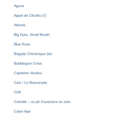
T
I
Agone
O
N
Appel de Cthulhu (l’)
Atlantis
Big Eyes, Small Mouth
Blue Rose
Brigade Chimérique (la)
Bubblegum Crisis
Capitaine Vaudou
Cats ! La Mascarade
Chill
Colostle – un jdr d’aventure en solo
Cyber Age