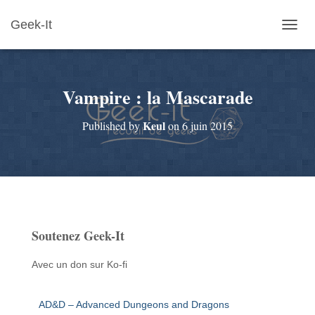
Geek-It
O
U
V
R
Vampire : la Mascarade
I
R
/
Keul
Published by
on
6 juin 2015
F
E
R
M
E
R
L
A
Soutenez Geek-It
N
A
V
Avec un don sur Ko-fi
I
G
A
AD&D – Advanced Dungeons and Dragons