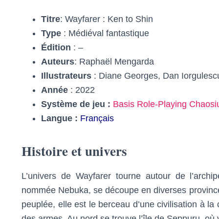
Titre
: Wayfarer : Ken to Shin
Type
: Médiéval fantastique
Édition
: –
Auteurs
: Raphaël Mengarda
Illustrateurs
: Diane Georges, Dan Iorgulesc
Année
: 2022
Système de jeu :
Basis Role-Playing Chaos
Langue :
Français
Histoire et univers
L’univers de Wayfarer tourne autour de l’archip
nommée Nebuka, se découpe en diverses provinces
peuplée, elle est le berceau d’une civilisation à la
des armes. Au nord se trouve l’île de Seppuru, où 