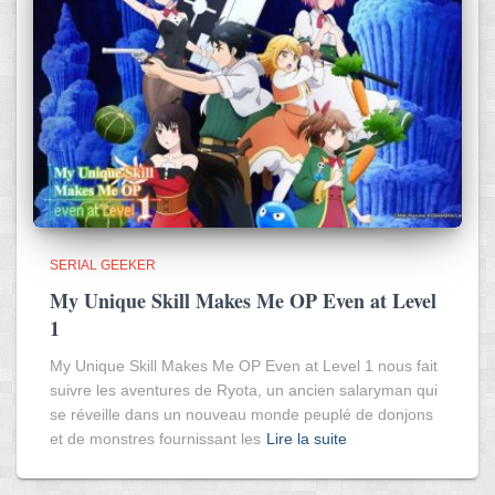
SERIAL GEEKER
My Unique Skill Makes Me OP Even at Level
1
My Unique Skill Makes Me OP Even at Level 1 nous fait
suivre les aventures de Ryota, un ancien salaryman qui
se réveille dans un nouveau monde peuplé de donjons
et de monstres fournissant les
Lire la suite