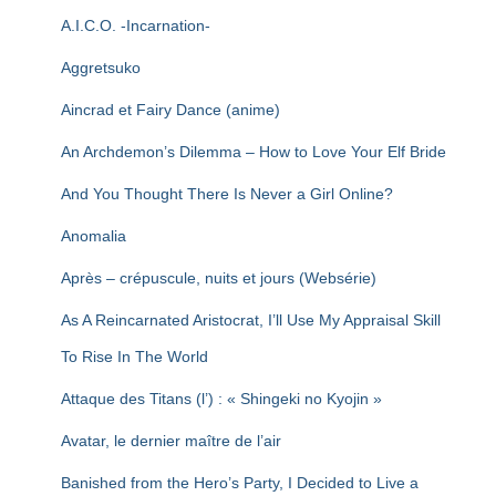
T
I
A.I.C.O. -Incarnation-
O
N
Aggretsuko
Aincrad et Fairy Dance (anime)
An Archdemon’s Dilemma – How to Love Your Elf Bride
And You Thought There Is Never a Girl Online?
Anomalia
Après – crépuscule, nuits et jours (Websérie)
As A Reincarnated Aristocrat, I’ll Use My Appraisal Skill
To Rise In The World
Attaque des Titans (l’) : « Shingeki no Kyojin »
Avatar, le dernier maître de l’air
Banished from the Hero’s Party, I Decided to Live a