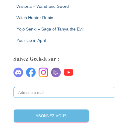
Wistoria – Wand and Sword
Witch Hunter Robin
Yōjo Senki – Saga of Tanya the Evil
Your Lie in April
Suivez Geek-It sur :
A
d
r
e
ABONNEZ-VOUS
s
s
e