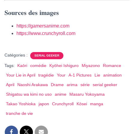
Sources des images
https://gamersanime.com
https://www.crunchyroll.com
Catégories :
SERIAL GEEKER
Tags:
Kaōri
comédie
Kyōhei Ishiguro
Miyazono
Romance
Your Lie in April
tragédie
Your
A-1 Pictures
Lie
animation
April
Naoshi Arakawa
Drame
arima
série
serial geeker
Shigatsu wa kimi no uso
anime
Masaru Yokoyama
Takao Yoshioka
japon
Crunchyroll
Kōsei
manga
tranche de vie