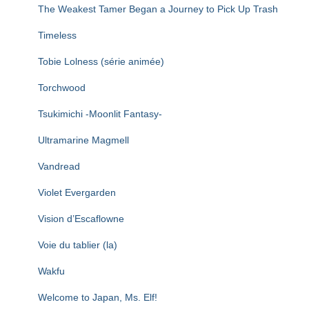
The Weakest Tamer Began a Journey to Pick Up Trash
Timeless
Tobie Lolness (série animée)
Torchwood
Tsukimichi -Moonlit Fantasy-
Ultramarine Magmell
Vandread
Violet Evergarden
Vision d’Escaflowne
Voie du tablier (la)
Wakfu
Welcome to Japan, Ms. Elf!