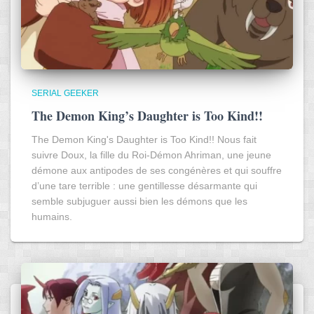
SERIAL GEEKER
The Demon King’s Daughter is Too Kind!!
The Demon King's Daughter is Too Kind!! Nous fait
suivre Doux, la fille du Roi-Démon Ahriman, une jeune
démone aux antipodes de ses congénères et qui souffre
d’une tare terrible : une gentillesse désarmante qui
semble subjuguer aussi bien les démons que les
humains.