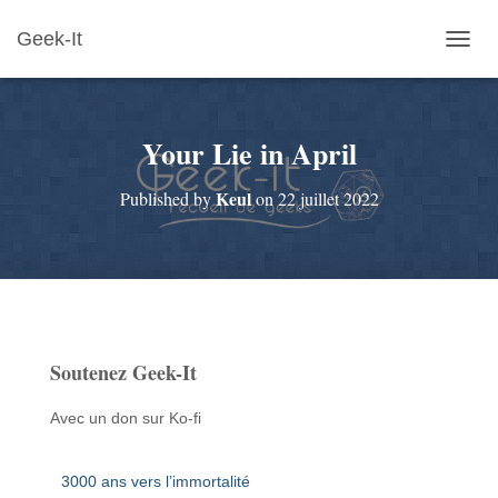
Geek-It
O
U
V
R
Your Lie in April
I
R
/
Keul
Published by
on
22 juillet 2022
F
E
R
M
E
R
L
A
Soutenez Geek-It
N
A
V
Avec un don sur Ko-fi
I
G
A
3000 ans vers l’immortalité