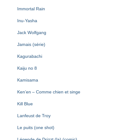
Immortal Rain
Inu-Yasha
Jack Wolfgang
Jamais (série)
Kagurabachi
Kaiju no 8
Kamisama
Ken’en – Comme chien et singe
Kill Blue
Lanfeust de Troy
Le puits (one shot)
Légende de Drizzt (la) (comic)