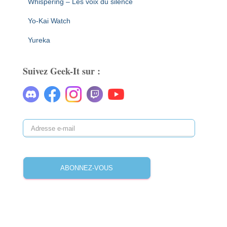
Whispering – Les voix du silence
Yo-Kai Watch
Yureka
Suivez Geek-It sur :
A
d
r
e
ABONNEZ-VOUS
s
s
e
e
-
m