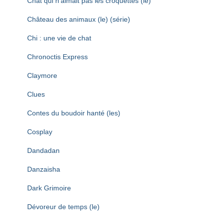
Chat qui n’aimait pas les croquettes (le)
Château des animaux (le) (série)
Chi : une vie de chat
Chronoctis Express
Claymore
Clues
Contes du boudoir hanté (les)
Cosplay
Dandadan
Danzaisha
Dark Grimoire
Dévoreur de temps (le)