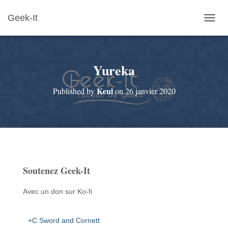
Geek-It
O
U
V
R
Yureka
I
R
/
Keul
Published by
on
26 janvier 2020
F
E
R
M
E
R
L
A
Soutenez Geek-It
N
A
V
Avec un don sur Ko-fi
I
G
A
+C Sword and Cornett