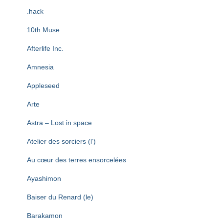
T
I
.hack
O
N
10th Muse
Afterlife Inc.
Amnesia
Appleseed
Arte
Astra – Lost in space
Atelier des sorciers (l’)
Au cœur des terres ensorcelées
Ayashimon
Baiser du Renard (le)
Barakamon