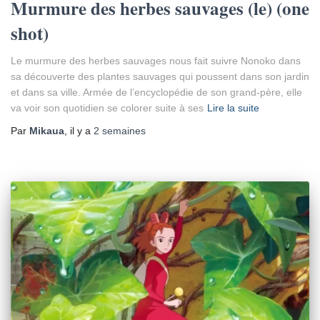
Murmure des herbes sauvages (le) (one
shot)
Le murmure des herbes sauvages nous fait suivre Nonoko dans
sa découverte des plantes sauvages qui poussent dans son jardin
et dans sa ville. Armée de l’encyclopédie de son grand-père, elle
va voir son quotidien se colorer suite à ses
Lire la suite
Par
Mikaua
, il y a
2 semaines