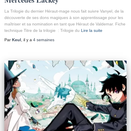
La Trilogie du dernier Héraut-mage nous fait suivre Vanyel, de la
découverte de ses dons magiques à son apprentissage pour les
maîtriser et sa nomination en tant que Héraut de Valdemar. Fiche
technique Titre de la trilogie : Trilogie du
Lire la suite
Par
Keul
, il y a
4 semaines