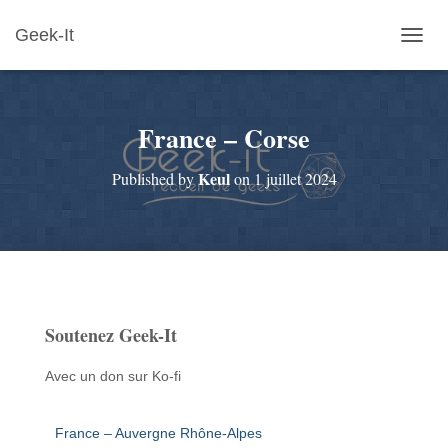
Geek-It
O
U
V
R
France – Corse
I
R
/
Keul
Published by
on
1 juillet 2024
F
E
R
M
E
R
L
A
Soutenez Geek-It
N
A
V
Avec un don sur Ko-fi
I
G
A
France – Auvergne Rhône-Alpes