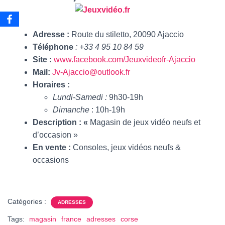
Adresse
:
Route du stiletto, 20090 Ajaccio
Téléphone
: +33 4 95 10 84 59
Site
:
www.facebook.com/Jeuxvideofr-Ajaccio
Mail
:
Jv-Ajaccio@outlook.fr
Horaires
:
Lundi-Samedi :
9h30-19h
Dimanche
: 10h-19h
Description
: «
Magasin de jeux vidéo neufs et
d’occasion »
E
n vente
:
Consoles, jeux vidéos neufs &
occasions
Catégories :
ADRESSES
Tags:
magasin
france
adresses
corse