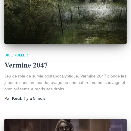
DICE ROLLER
Vermine 2047
Jeu de rôle de survie postapocalyptique, Vermine 2047 plonge les
joueurs dans un monde ravagé où une nature mutée, sauvage et
omniprésente a repris ses droits.
Par
Keul
, il y a
5 mois