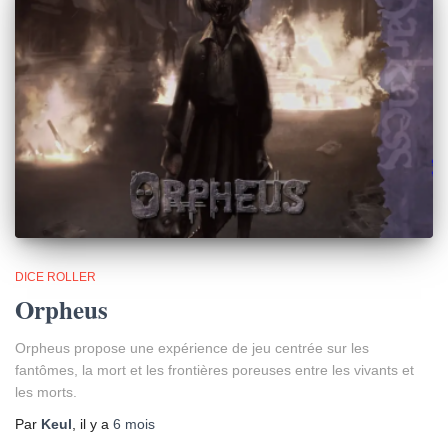
DICE ROLLER
Orpheus
Orpheus propose une expérience de jeu centrée sur les
fantômes, la mort et les frontières poreuses entre les vivants et
les morts.
Par
Keul
, il y a
6 mois