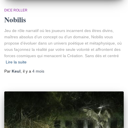
DICE ROLLER
Nobilis
Jeu de rôle narratif où les joueurs incarnent des êtres divins,
maîtres absolus d’un concept ou d’un domaine, Nobilis vous
propose d’évoluer dans un univers poétique et métaphysique, où
vous façonnez la réalité par votre seule volonté et affrontent des
forces cosmiques qui menacent la Création. Sans dés et centré
Lire la suite
Par
Keul
, il y a
4 mois