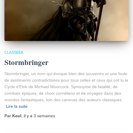
CLASSEEK
Stormbringer
Stormbringer, un nom qui évoque bien des souvenirs et une foule
de sentiments contradictoires pour tous celles et ceux qui ont lu le
Cycle d’Elrik de Michael Moorcock. Synonyme de fatalité, de
combats épiques, de choix cornéliens et de voyages dans des
mondes fantastiques, loin des canevas des auteurs classiques
Lire la suite
Par
Keul
, il y a
3 semaines