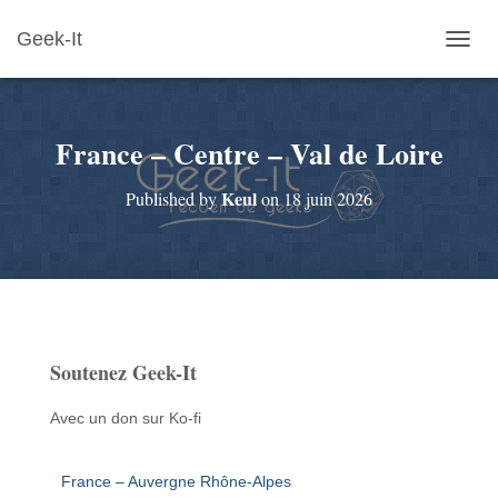
Geek-It
O
U
V
R
France – Centre – Val de Loire
I
R
/
Keul
Published by
on
18 juin 2026
F
E
R
M
E
R
L
A
Soutenez Geek-It
N
A
V
Avec un don sur Ko-fi
I
G
A
France – Auvergne Rhône-Alpes