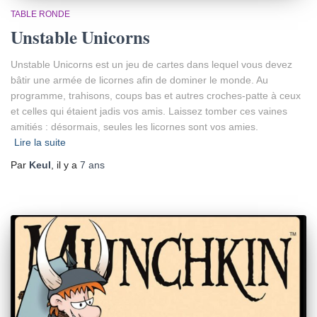
TABLE RONDE
Unstable Unicorns
Unstable Unicorns est un jeu de cartes dans lequel vous devez
bâtir une armée de licornes afin de dominer le monde. Au
programme, trahisons, coups bas et autres croches-patte à ceux
et celles qui étaient jadis vos amis. Laissez tomber ces vaines
amitiés : désormais, seules les licornes sont vos amies.
Lire la suite
Par
Keul
, il y a
7 ans