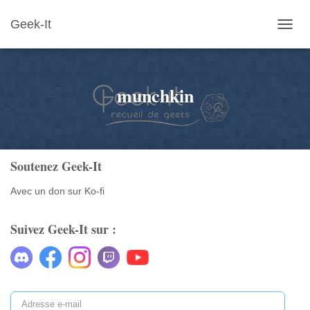
Geek-It
OUVR
LA
NAVIG
munchkin
Soutenez Geek-It
Avec un don sur Ko-fi
Suivez Geek-It sur :
A