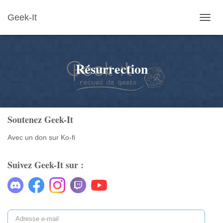
Geek-It
OUVR
LA
NAVIG
Résurrection
Soutenez Geek-It
Avec un don sur Ko-fi
Suivez Geek-It sur :
A