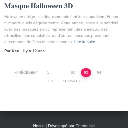
Masque Halloween 3D
Halloween oblige, les déguisements font leur apparition. Et pas
n’importe quels déguisements. Cette année, place à la sobriété
avec des masques en 3D représentant des animaux, des
citrouilles, des squelettes, ou d’autres masques provenant
directement de films et séries connus.
Lire la suite
Par
Keul
, il y a
12 ans
Pagination
PRÉCÉDENT
1
…
92
93
94
…
101
SUIVANT
des
publications
Hestia | Développé par
ThemeIsle