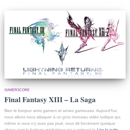
-
m
a
i
l
GAMERSCORE
Final Fantasy XIII – La Saga
Bien le bonjour amis gamers et amies gameuses. Aujourd’hui,
nous allons nous attaquer à un gros morceau vidéo ludique qui,
même si vous n’y avez pas joué, vous dit forcément quelque
chose, tant le battage médiatique qui a entouré la
Lire la suite