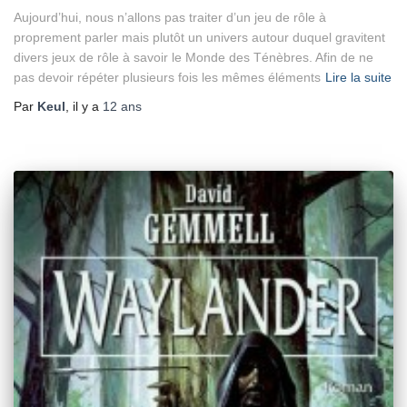
Aujourd’hui, nous n’allons pas traiter d’un jeu de rôle à
proprement parler mais plutôt un univers autour duquel gravitent
divers jeux de rôle à savoir le Monde des Ténèbres. Afin de ne
pas devoir répéter plusieurs fois les mêmes éléments
Lire la suite
Par
Keul
, il y a
12 ans