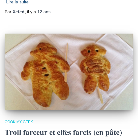
Lire la suite
Par
Xefed
, il y a
12 ans
COOK MY GEEK
Troll farceur et elfes farcis (en pâte)