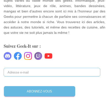
sujets variés du vaste monde des geeks. Informatique, jeux-
vidéo, littérature, jeux de rôle, animes, bandes dessinées,
mangas et bien d’autres encore sont ici mis à l’honneur par des
Geeks pour permettre à chacun de parfaire ses connaissances et
accéder à notre monde si riche. Vous trouverez ici des articles,
des astuces, des tutoriels, et même des recettes de cuisine, afin
que votre vie ne soit plus jamais la même !
Suivez Geek-It sur :
A
d
r
e
ABONNEZ-VOUS
s
s
e
e