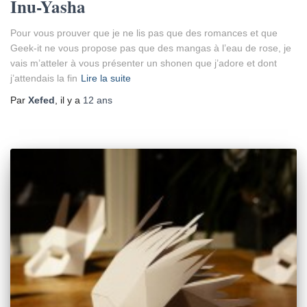
Inu-Yasha
Pour vous prouver que je ne lis pas que des romances et que
Geek-it ne vous propose pas que des mangas à l’eau de rose, je
vais m’atteler à vous présenter un shonen que j’adore et dont
j’attendais la fin
Lire la suite
Par
Xefed
, il y a
12 ans