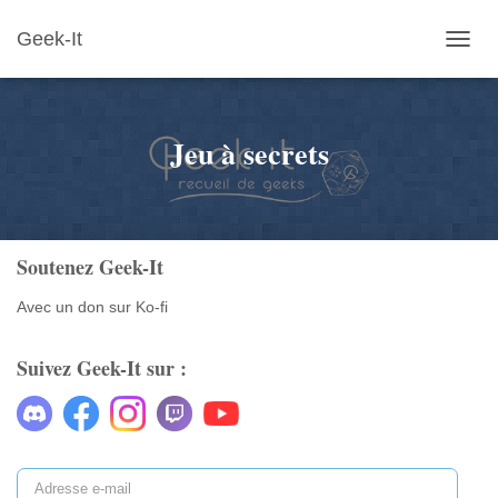
Geek-It
OUVR
LA
NAVIG
Jeu à secrets
Soutenez Geek-It
Avec un don sur Ko-fi
Suivez Geek-It sur :
A