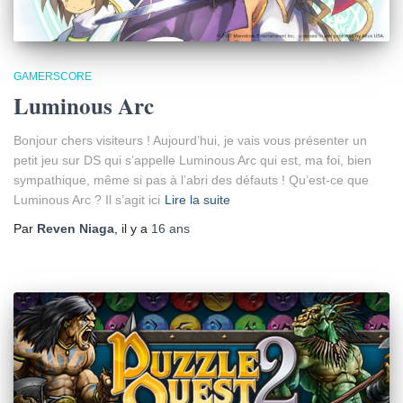
GAMERSCORE
Luminous Arc
Bonjour chers visiteurs ! Aujourd’hui, je vais vous présenter un
petit jeu sur DS qui s’appelle Luminous Arc qui est, ma foi, bien
sympathique, même si pas à l’abri des défauts ! Qu’est-ce que
Luminous Arc ? Il s’agit ici
Lire la suite
Par
Reven Niaga
, il y a
16 ans