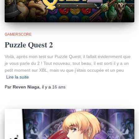
GAMERSCORE
Puzzle Quest 2
Voilà, après mon test sur Puzzle Quest, il fallait évidemment que
je vous parle du 2 ! Tout nouveau, tout beau, il est sorti il y a un
petit moment sur XBL, mais vu que j’étais occupée et un peu
Lire la suite
Par
Reven Niaga
, il y a
16 ans