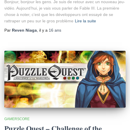
Bonjour, bonjour les gens. Je suis de retour avec un nouveau jeu-
vidéo. Aujourd’hui, je vais vous parler de Fable III. La première
chose à noter, c’est que les développeurs ont essayé de se
rattraper un peu sur le gros problème
Lire la suite
Par
Reven Niaga
, il y a
16 ans
GAMERSCORE
Puzzle Quest – Challenge of the