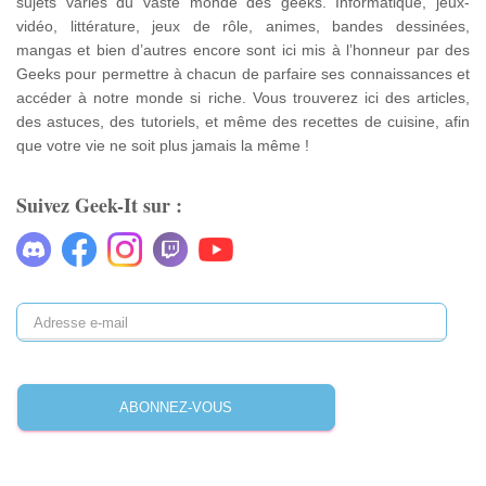
sujets variés du vaste monde des geeks. Informatique, jeux-
vidéo, littérature, jeux de rôle, animes, bandes dessinées,
mangas et bien d’autres encore sont ici mis à l’honneur par des
Geeks pour permettre à chacun de parfaire ses connaissances et
accéder à notre monde si riche. Vous trouverez ici des articles,
des astuces, des tutoriels, et même des recettes de cuisine, afin
que votre vie ne soit plus jamais la même !
Suivez Geek-It sur :
A
d
r
e
ABONNEZ-VOUS
s
s
e
e