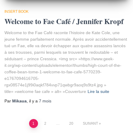
INSERT BOOK
Welcome to Fae Café / Jennifer Kropf
Welcome to the Fae Café raconte l’histoire de Kate Cole, une
jeune femme parfaitement normale. Après avoir accidentellement
tué un Fae, elle va devoir échapper aux quatre assassins lancés
à ses trousses, parmi lesquels se trouvent le redoutable – et
séduisant – prince Cressica. <img src= »https://www.geek-
it.org/wp-content/uploads/elementor/thumbs/high-court-of-the-
coffee-bean-tome-1-welcome-to-fae-cafe-5770239-
e1767094616705-
rgx08574e1j99i0aqkf784vvp71qwbgr9aoq9s9tz4.jpg »
title= »welcome fae cafe » alt= »Couverture
Lire la suite
Par
Mikaua
, il y a
7 mois
1
2
…
20
SUIVANT