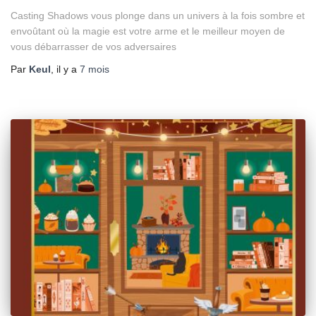
Casting Shadows vous plonge dans un univers à la fois sombre et
envoûtant où la magie est votre arme et le meilleur moyen de
vous débarrasser de vos adversaires
Par
Keul
, il y a
7 mois