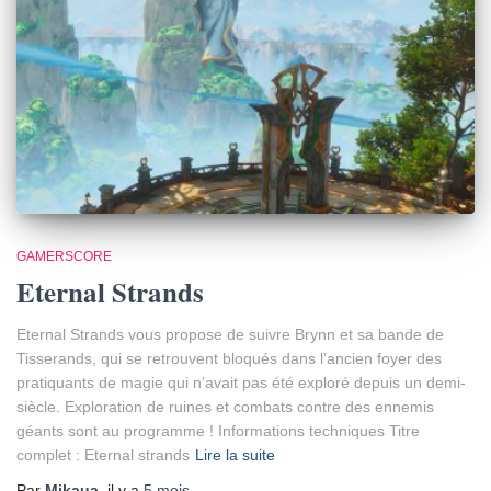
GAMERSCORE
Eternal Strands
Eternal Strands vous propose de suivre Brynn et sa bande de
Tisserands, qui se retrouvent bloqués dans l’ancien foyer des
pratiquants de magie qui n’avait pas été exploré depuis un demi-
siècle. Exploration de ruines et combats contre des ennemis
géants sont au programme ! Informations techniques Titre
complet : Eternal strands
Lire la suite
Par
Mikaua
, il y a
5 mois