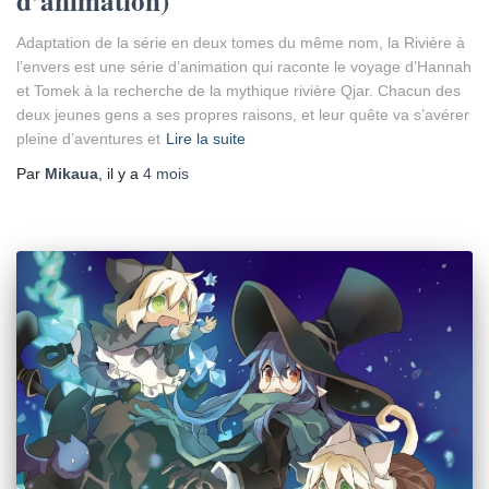
d’animation)
Adaptation de la série en deux tomes du même nom, la Rivière à
l’envers est une série d’animation qui raconte le voyage d’Hannah
et Tomek à la recherche de la mythique rivière Qjar. Chacun des
deux jeunes gens a ses propres raisons, et leur quête va s’avérer
pleine d’aventures et
Lire la suite
Par
Mikaua
, il y a
4 mois