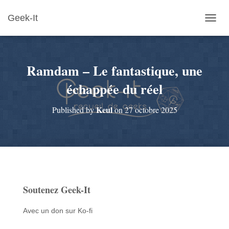
Geek-It
O
U
V
R
Ramdam – Le fantastique, une
I
R
échappée du réel
/
F
E
Keul
Published by
on
27 octobre 2025
R
M
E
R
L
A
N
A
Soutenez Geek-It
V
I
Avec un don sur Ko-fi
G
A