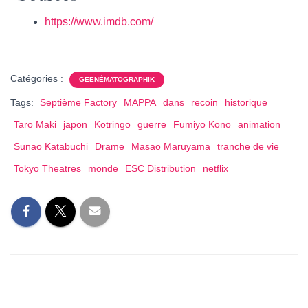
https://www.imdb.com/
Catégories :
GEENÉMATOGRAPHIK
Tags:
Septième Factory
MAPPA
dans
recoin
historique
Taro Maki
japon
Kotringo
guerre
Fumiyo Kōno
animation
Sunao Katabuchi
Drame
Masao Maruyama
tranche de vie
Tokyo Theatres
monde
ESC Distribution
netflix