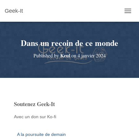
Geek-It
O
U
V
R
Dans un recoin de ce monde
I
R
/
Keul
Published by
on
4 janvier 2024
F
E
R
M
E
R
L
A
Soutenez Geek-It
N
A
V
Avec un don sur Ko-fi
I
G
A
A la poursuite de demain