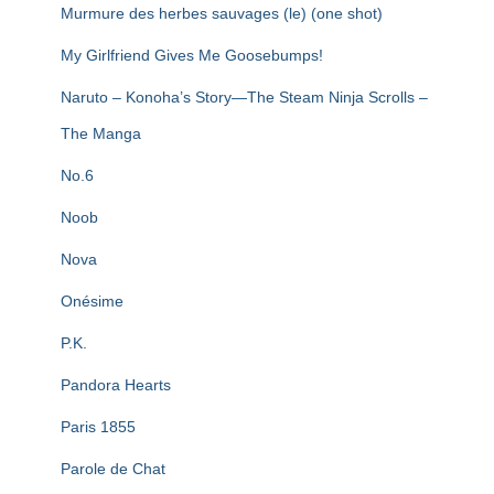
Murmure des herbes sauvages (le) (one shot)
My Girlfriend Gives Me Goosebumps!
Naruto – Konoha’s Story—The Steam Ninja Scrolls –
The Manga
No.6
Noob
Nova
Onésime
P.K.
Pandora Hearts
Paris 1855
Parole de Chat