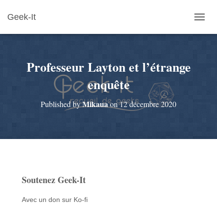
Geek-It
O
U
V
R
Professeur Layton et l’étrange
I
R
enquête
/
F
E
Mikaua
Published by
on
12 décembre 2020
R
M
E
R
L
A
N
A
Soutenez Geek-It
V
I
Avec un don sur Ko-fi
G
A