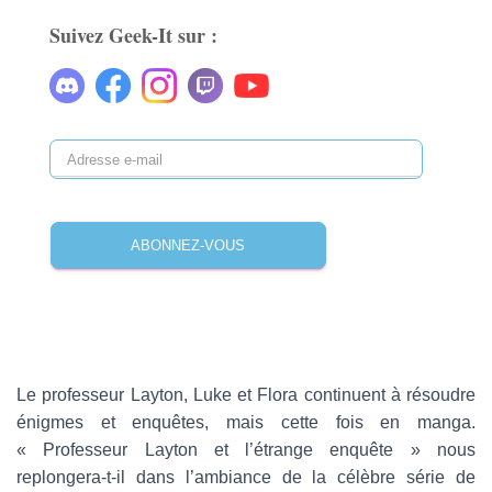
Suivez Geek-It sur :
A
d
r
e
ABONNEZ-VOUS
s
s
e
e
-
m
a
Le professeur Layton, Luke et Flora continuent à résoudre
i
énigmes et enquêtes, mais cette fois en manga.
l
« Professeur Layton et l’étrange enquête » nous
replongera-t-il dans l’ambiance de la célèbre série de