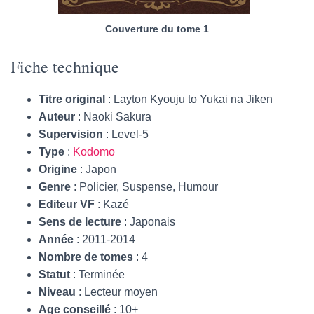
Couverture du tome 1
Fiche technique
Titre original
: Layton Kyouju to Yukai na Jiken
Auteur
: Naoki Sakura
Supervision
: Level-5
Type
:
Kodomo
Origine
: Japon
Genre
: Policier, Suspense, Humour
Editeur VF
: Kazé
Sens de lecture
: Japonais
Année
: 2011-2014
Nombre de tomes
: 4
Statut
: Terminée
Niveau
: Lecteur moyen
Age conseillé
: 10+