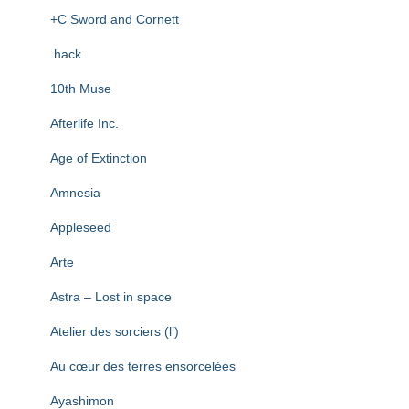
T
+C Sword and Cornett
I
O
.hack
N
10th Muse
Afterlife Inc.
Age of Extinction
Amnesia
Appleseed
Arte
Astra – Lost in space
Atelier des sorciers (l’)
Au cœur des terres ensorcelées
Ayashimon