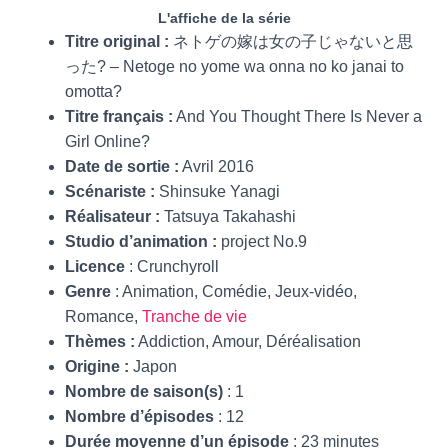
L'affiche de la série
Titre original :
ネトゲの嫁は女の子じゃないと思
った? – Netoge no yome wa onna no ko janai to
omotta?
Titre français :
And You Thought There Is Never a
Girl Online?
Date de sortie :
Avril 2016
Scénariste :
Shinsuke Yanagi
Réalisateur :
Tatsuya Takahashi
Studio d’animation :
project No.9
Licence
: Crunchyroll
Genre
: Animation, Comédie, Jeux-vidéo,
Romance,
Tranche de vie
Thèmes :
Addiction, Amour, Déréalisation
Origine :
Japon
Nombre de saison(s)
: 1
Nombre d’épisodes
: 12
Durée moyenne d’un épisode
: 23 minutes