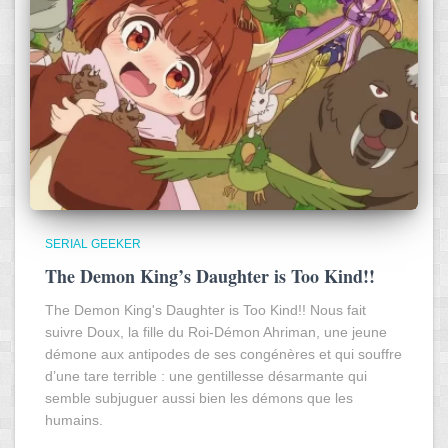
SERIAL GEEKER
The Demon King’s Daughter is Too Kind!!
The Demon King's Daughter is Too Kind!! Nous fait
suivre Doux, la fille du Roi-Démon Ahriman, une jeune
démone aux antipodes de ses congénères et qui souffre
d’une tare terrible : une gentillesse désarmante qui
semble subjuguer aussi bien les démons que les
humains.