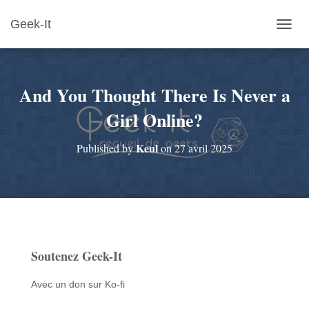
Geek-It
O
U
V
R
And You Thought There Is Never a
I
R
Girl Online?
/
F
E
Keul
Published by
on
27 avril 2025
R
M
E
R
L
A
N
A
Soutenez Geek-It
V
I
Avec un don sur Ko-fi
G
A