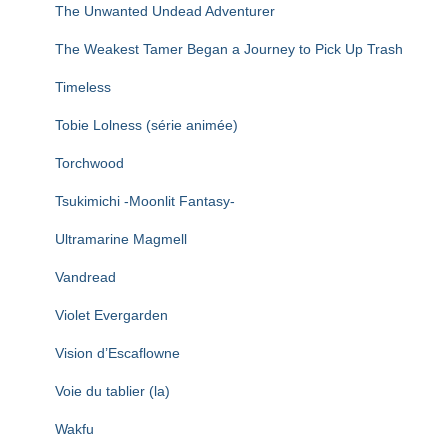
The Unwanted Undead Adventurer
The Weakest Tamer Began a Journey to Pick Up Trash
Timeless
Tobie Lolness (série animée)
Torchwood
Tsukimichi -Moonlit Fantasy-
Ultramarine Magmell
Vandread
Violet Evergarden
Vision d’Escaflowne
Voie du tablier (la)
Wakfu