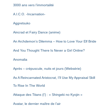
T
3000 ans vers l’immortalité
I
O
A.I.C.O. -Incarnation-
N
Aggretsuko
Aincrad et Fairy Dance (anime)
An Archdemon’s Dilemma – How to Love Your Elf Bride
And You Thought There Is Never a Girl Online?
Anomalia
Après – crépuscule, nuits et jours (Websérie)
As A Reincarnated Aristocrat, I’ll Use My Appraisal Skill
To Rise In The World
Attaque des Titans (l’) : « Shingeki no Kyojin »
Avatar, le dernier maître de l’air