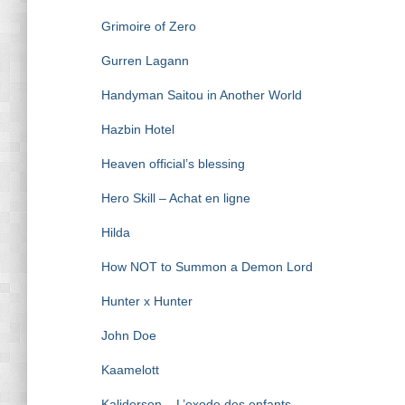
Grimoire of Zero
Gurren Lagann
Handyman Saitou in Another World
Hazbin Hotel
Heaven official’s blessing
Hero Skill – Achat en ligne
Hilda
How NOT to Summon a Demon Lord
Hunter x Hunter
John Doe
Kaamelott
Kaliderson – L’exode des enfants