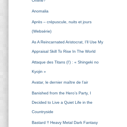
Online?
Anomalia
Après – crépuscule, nuits et jours
(Websérie)
As A Reincarnated Aristocrat, I’ll Use My
Appraisal Skill To Rise In The World
Attaque des Titans (l’) : « Shingeki no
Kyojin »
Avatar, le dernier maître de l’air
Banished from the Hero’s Party, I
Decided to Live a Quiet Life in the
Countryside
Bastard !! Heavy Metal Dark Fantasy