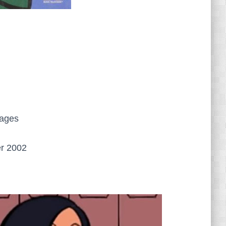
rages
er 2002